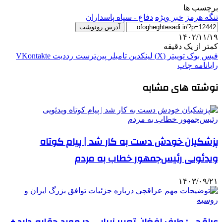
برچسب ها
تنگه هرمز
خبر ویژه
دفاع - سپاه پاسداران
آدرس رونوشت
۱۴۰۲/۱۱/۱۹
کمتر از یک دقیقه
فیس بوک
توییتر (X)
لینکدین
‫تامبلر
‫پین‌ترست
‫رددیت
‫VKontakte
رایانامه
چاپ
نوشته های مشابه
پزشکیان خودش دست به کار شد | پیام کوتاه
ویدئویی رئیس‌جمهور خطاب به مردم
۱۴۰۳/۰۹/۲۱