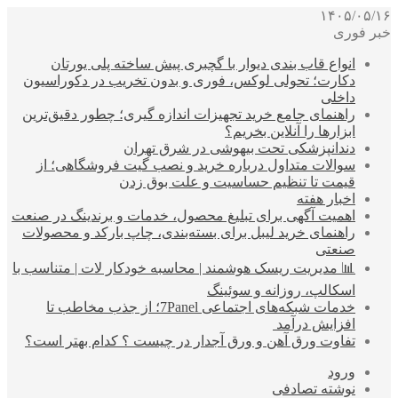
۱۴۰۵/۰۵/۱۶
خبر فوری
انواع قاب بندی دیوار با گچبری پیش ساخته پلی یورتان
دکارت؛ تحولی لوکس، فوری و بدون تخریب در دکوراسیون
داخلی
راهنمای جامع خرید تجهیزات اندازه گیری؛ چطور دقیق‌ترین
ابزارها را آنلاین بخریم؟
دندانپزشکی تحت بیهوشی در شرق تهران
سوالات متداول درباره خرید و نصب گیت فروشگاهی؛ از
قیمت تا تنظیم حساسیت و علت بوق زدن
اخبار هفته
اهمیت آگهی برای تبلیغ محصول، خدمات و برندینگ در صنعت
راهنمای خرید لیبل برای بسته‌بندی، چاپ بارکد و محصولات
صنعتی
📊 مدیریت ریسک هوشمند | محاسبه خودکار لات | متناسب با
اسکالپ، روزانه و سوئینگ
خدمات شبکه‌های اجتماعی 7Panel؛ از جذب مخاطب تا
افزایش درآمد
تفاوت ورق آهن و ورق آجدار در چیست ؟ کدام بهتر است؟
ورود
نوشته تصادفی