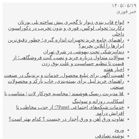
۱۴۰۵/۰۵/۱۹
خبر فوری
انواع قاب بندی دیوار با گچبری پیش ساخته پلی یورتان
دکارت؛ تحولی لوکس، فوری و بدون تخریب در دکوراسیون
داخلی
راهنمای جامع خرید تجهیزات اندازه گیری؛ چطور دقیق‌ترین
ابزارها را آنلاین بخریم؟
دندانپزشکی تحت بیهوشی در شرق تهران
سوالات متداول درباره خرید و نصب گیت فروشگاهی؛ از
قیمت تا تنظیم حساسیت و علت بوق زدن
اخبار هفته
اهمیت آگهی برای تبلیغ محصول، خدمات و برندینگ در صنعت
راهنمای خرید لیبل برای بسته‌بندی، چاپ بارکد و محصولات
صنعتی
📊 مدیریت ریسک هوشمند | محاسبه خودکار لات | متناسب با
اسکالپ، روزانه و سوئینگ
خدمات شبکه‌های اجتماعی 7Panel؛ از جذب مخاطب تا
افزایش درآمد
تفاوت ورق آهن و ورق آجدار در چیست ؟ کدام بهتر است؟
ورود
نوشته تصادفی