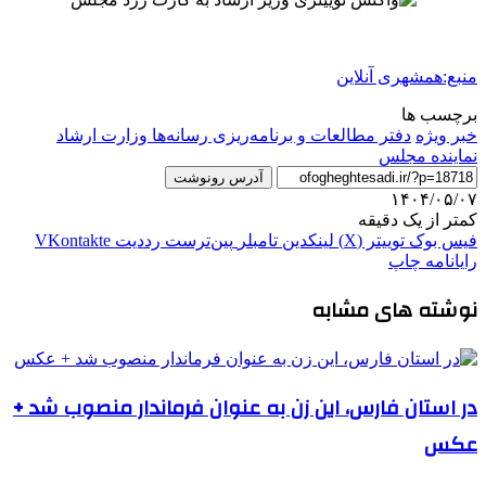
منبع:همشهری آنلاین
برچسب ها
خبر ویژه
دفتر مطالعات و برنامه‌ریزی رسانه‌ها وزارت ارشاد
نماینده مجلس
آدرس رونوشت
۱۴۰۴/۰۵/۰۷
کمتر از یک دقیقه
فیس بوک
توییتر (X)
لینکدین
‫تامبلر
‫پین‌ترست
‫رددیت
‫VKontakte
رایانامه
چاپ
نوشته های مشابه
در استان فارس، این زن به عنوان فرماندار منصوب شد +
عکس