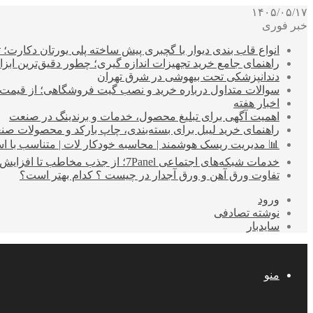
۱۴۰۵/۰۵/۱۷
خبر فوری
انواع قاب بندی دیوار با گچبری پیش ساخته پلی یورتان دکارت
راهنمای جامع خرید تجهیزات اندازه گیری؛ چطور دقیق‌ترین ابزاره
دندانپزشکی تحت بیهوشی در شرق تهران
سوالات متداول درباره خرید و نصب گیت فروشگاهی؛ از قیمت
اخبار هفته
اهمیت آگهی برای تبلیغ محصول، خدمات و برندینگ در صنعت
راهنمای خرید لیبل برای بسته‌بندی، چاپ بارکد و محصولات صن
📊 مدیریت ریسک هوشمند | محاسبه خودکار لات | متناسب با اس
خدمات شبکه‌های اجتماعی 7Panel؛ از جذب مخاطب تا افزایش درآمد
تفاوت ورق آهن و ورق آجدار در چیست ؟ کدام بهتر است؟
ورود
نوشته تصادفی
سایدبار
منو