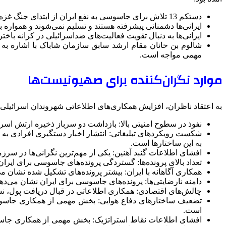
دستکم 13 تلاش برای جاسوسی به نفع ایران از ابتدای جنگ غزه تاکنون خنثی شده است.
ایرانی‌ها دشمنانی پیشرفته هستند و تسلیم نمی‌شوند و همواره به
ایرانی‌ها به دنبال تقویت فعالیت‌های ضداسرائیلی در کرانه باخت
شالوم بن حانان مقام ارشد سابق سازمان شاباک با اشاره به تعد
مهمی مواجه است.
موارد نگران‌کننده برای صهیونیست‌ها
به اعتقاد ناظران، افزایش همکاری‌های اطلاعاتی شهروندان اسرائیلی با
نفوذ در سطوح امنیتی بالا: بازداشت دو سرباز ذخیره ارتش اسرا
شکست رویکردهای تبلیغاتی: انتشار اخبار دستگیری افرادی به ا
به این ساختارها است.
افشای اطلاعات گنبد آهنین: یکی از مهم‌ترین نگرانی‌ها در سرز
تعداد بالای پرونده‌ها: گستردگی پرونده‌های جاسوسی برای ایرا
همکاری آگاهانه با ایران: بیشتر پرونده‌های تشکیل شده نشان می‌
دامنه نارضایتی‌ها: پرونده‌های جاسوسی برای ایران نشان می‌د
چالش‌های اقتصادی: همکاری اطلاعاتی در قبال دریافت پول، 
تضعیف ساختارهای دفاع هوایی: بخش مهمی از همکاری جاسوس‌ها
است.
افشای اطلاعات نقاط استراتژیک: بخش مهمی از همکاری جاسوس‌ها