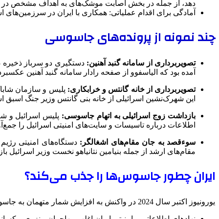
دهد، از جمله در بخش اصابت موشک‌های به اهداف مشخص در 
آمادگی برای اقدام عملیاتی: همکاری با ایران در سرزمین‌های ا
چند نمونه از پرونده‌های جاسوسی
تصویربرداری از سامانه گنبد آهنین:
دستگیری دو سرباز ذخیره صه
آمده بود که الیاسفوو از صفحه رادار سامانه گنبد آهنین عکسب
تصویربرداری از خانه گانتس و خرابکاری:
پلیس و سازمان شاباک
این شهرک‌نشین اسرائیلی از خانه بنی گانتس وزیر جنگ اسبق اس
بازداشت زوج اسرائیلی به اتهام جاسوسی:
پلیس اسرائیل و شاب
اطلاعات درباره تاسیسات و سایت‌های امنیتی اسرائیل را جمع‌آو
سوءقصد به جان مقام‌های اشغالگر:
مقام‌های ارشد از جمله بنیامین نتانیاهو نخست وزیر اسرائیل باز
ایران چطور جاسوس‌ها را جذب می‌کند؟
یورونیوز اکتبر سال 2024 در واکنش به افزایش شمار متهمان به جاسوسی در سرزمین‌های اشغالی برای ایران به گمانه‌زنی روی آورده و نوشته است:
نهادهای اطلاعاتی و امنیتی ایران اغلب مهاجران منزوی و کسانی