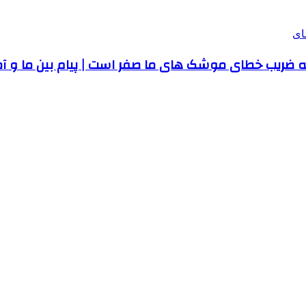
د که ضریب خطای موشک های ما صفر است | پیام بین ما و