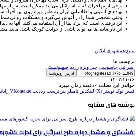
برخی از مهاجران که به اسرائیل می‌آیند ممکن است پس از مه
نهادهای امنیتی و اطلاعاتی ایران به طور ویژه روی این افراد س
وقتی شخصی شما را در آغوش می‌گیرد و مشکلات روانی شما را د
این ترفندی است که ایرانی‌ها از آن استفاده می‌کنند. آنها به 
این نارضایتی‌ها می‌تواند ناشی از حوادث کوچک باشد، مانند مشک
منبع:همشهری آنلاین
برچسب ها
اسرائیل
جاسوسی
خبر ویژه
رژيم صهيونيستى
آدرس رونوشت
۱۴۰۲/۱۱/۱۶
خواندن این مطلب 4 دقیقه زمان میبرد
فیس بوک
توییتر (X)
لینکدین
‫تامبلر
‫پین‌ترست
‫رددیت
‫VKontakte
رایان
نوشته های مشابه
افشاگری و هشدار درباره طرح اسرائیل برای تجزیه کشو