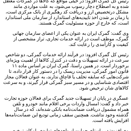
رئیس کل گمرک افزود: در خیلی مواقع که کالاها در گمرکات معطل
شده و به اصطلاح دچار رسوب می‌شود، به علت مواردی مانند
مشکل درتخصیص ارز و دریافت کد رهگیری از بانک مرکزی است،
یا زمان بر شدن اخذ تاییدیه‌های استاندارد از سازمان ملی استاندارد
است، که خارج از حوزه مسئولیت گمرک هستند.
وی گفت: گمرک ایران به عنوان یکی از اعضای سازمان جهانی
گمرک، موظف است در ارائه خدمات تجاری، تراز مشخصی از
کیفیت و کارآمدی را رعایت کند.
رئیس کل گمرک افزود: در فرآیند ارائه خدمات گمرکی، دو شاخص
سرعت در ارائه تسهیلات و دقت در کنترل کالاها از اهمیت ویژه‌ای
برخوردار است. در همین راستا، گمرک ایران بر اساس ماده ۱۱
قانون امور گمرکی، مدیریت ریسک را در دستور کار قرار داده، تا
شرکت‌هایی که سابقه تخلف یا قاچاق ندارند، به عنوان فعالان مجاز
اقتصادی شناسایی و در مسیر سبز گمرکی قرار گیرند، و به سرعت
کالاهای شان ترخیص شود.
عسگری در پایان از تسهیلات جدید گمرک برای فعالان حوزه تجارت
خبر داد و گفت: امسال واردات برخی اقلام مانند خودرو و تلفن
همراه مشمول دریافت ضمانت‌نامه بانکی شده‌اند، که در سال
گذشته وجود نداشت. همچنین سقف زمانی تودیع این ضمانت‌نامه‌ها
افزایش یافته است.
وی افزود: در راستای حمایت از واحدهای تولیدی، امکان ترخیص