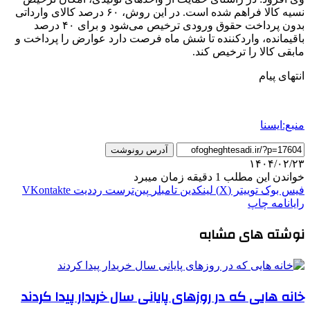
نسیه کالا فراهم شده است. در این روش، ۶۰ درصد کالای وارداتی
بدون پرداخت حقوق ورودی ترخیص می‌شود و برای ۴۰ درصد
باقیمانده، واردکننده تا شش ماه فرصت دارد عوارض را پرداخت و
مابقی کالا را ترخیص کند.
انتهای پیام
منبع:ایسنا
آدرس رونوشت
۱۴۰۴/۰۲/۲۳
خواندن این مطلب 1 دقیقه زمان میبرد
فیس بوک
توییتر (X)
لینکدین
‫تامبلر
‫پین‌ترست
‫رددیت
‫VKontakte
رایانامه
چاپ
نوشته های مشابه
خانه هایی که در روزهای پایانی سال خریدار پیدا کردند