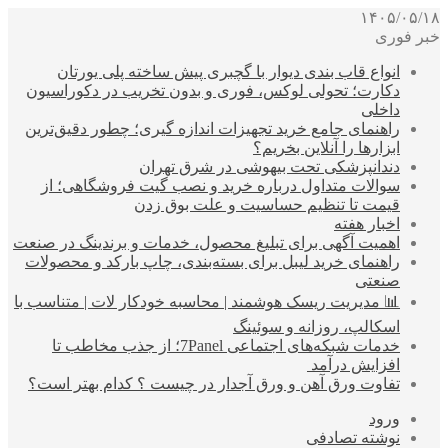
۱۴۰۵/۰۵/۱۸
خبر فوری
انواع قاب بندی دیوار با گچبری پیش ساخته پلی یورتان
دکارت؛ تحولی لوکس، فوری و بدون تخریب در دکوراسیون
داخلی
راهنمای جامع خرید تجهیزات اندازه گیری؛ چطور دقیق‌ترین
ابزارها را آنلاین بخریم؟
دندانپزشکی تحت بیهوشی در شرق تهران
سوالات متداول درباره خرید و نصب گیت فروشگاهی؛ از
قیمت تا تنظیم حساسیت و علت بوق زدن
اخبار هفته
اهمیت آگهی برای تبلیغ محصول، خدمات و برندینگ در صنعت
راهنمای خرید لیبل برای بسته‌بندی، چاپ بارکد و محصولات
صنعتی
📊 مدیریت ریسک هوشمند | محاسبه خودکار لات | متناسب با
اسکالپ، روزانه و سوئینگ
خدمات شبکه‌های اجتماعی 7Panel؛ از جذب مخاطب تا
افزایش درآمد
تفاوت ورق آهن و ورق آجدار در چیست ؟ کدام بهتر است؟
ورود
نوشته تصادفی