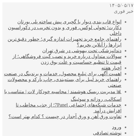
۱۴۰۵/۰۵/۱۷
خبر فوری
انواع قاب بندی دیوار با گچبری پیش ساخته پلی یورتان
دکارت؛ تحولی لوکس، فوری و بدون تخریب در دکوراسیون
داخلی
راهنمای جامع خرید تجهیزات اندازه گیری؛ چطور دقیق‌ترین
ابزارها را آنلاین بخریم؟
دندانپزشکی تحت بیهوشی در شرق تهران
سوالات متداول درباره خرید و نصب گیت فروشگاهی؛ از
قیمت تا تنظیم حساسیت و علت بوق زدن
اخبار هفته
اهمیت آگهی برای تبلیغ محصول، خدمات و برندینگ در صنعت
راهنمای خرید لیبل برای بسته‌بندی، چاپ بارکد و محصولات
صنعتی
📊 مدیریت ریسک هوشمند | محاسبه خودکار لات | متناسب با
اسکالپ، روزانه و سوئینگ
خدمات شبکه‌های اجتماعی 7Panel؛ از جذب مخاطب تا
افزایش درآمد
تفاوت ورق آهن و ورق آجدار در چیست ؟ کدام بهتر است؟
ورود
نوشته تصادفی