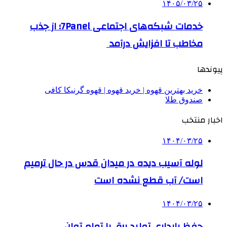
۱۴۰۵/۰۳/۲۵
خدمات شبکه‌های اجتماعی 7Panel؛ از جذب
مخاطب تا افزایش درآمد
پیوندها
خرید بهترین قهوه | خرید قهوه | قهوه گرنیکا کافی
صندوق طلا
اخبار منتخب
۱۴۰۴/۰۳/۲۵
لوله آسیب دیده در میدان قدس در حال ترمیم
است/ آب قطع نشده است
۱۴۰۴/۰۳/۲۵
حفظ پایداری تولید برق با تمام توان