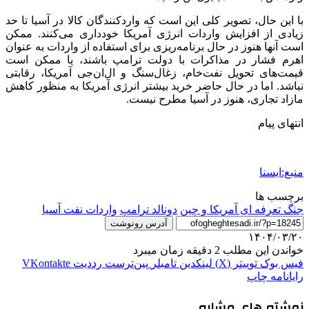
با این حال، تصویر کلی این است که واردکنندگان کالا در آسیا تا حد
زیادی از افزایش واردات انرژی آمریکا خودداری می‌کنند. ممکن
است آنها هنوز در حال برنامه‌ریزی برای استفاده از واردات به عنوان
اهرم فشار در مذاکرات با دولت ترامپ باشند، یا ممکن است
قیمت‌های تحویل نفت‌خام، زغال‌سنگ و ال‌ان‌جی آمریکا، رقابتی
نباشد. اما در حال حاضر خرید بیشتر انرژی آمریکا به منظور کاهش
مازاد تجاری، هنوز در آسیا مطرح نیست.
انتهای پیام
منبع:ایسنا
برچسب ها
جنگ تعرفه ای آمریکا و چین
دونالد ترامپ
واردات نفت آسیا
آدرس رونوشت
۱۴۰۴/۰۳/۲۰
خواندن این مطلب 2 دقیقه زمان میبرد
فیس بوک
توییتر (X)
لینکدین
‫تامبلر
‫پین‌ترست
‫رددیت
‫VKontakte
رایانامه
چاپ
نوشته های مشابه