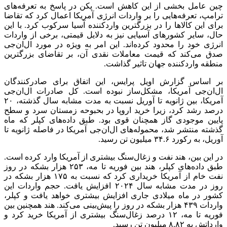
چین عامل بخشی از این کاهش است. پکن در پاسخ به تعرفه‌های
ترامپ، تعرفه‌هایی را بر واردات انرژی آمریکا اعمال کرد که تقاضا
برای این کالاها را در بزرگترین واردکننده آسیا سرکوب کرد. با این
حال، سایر کشورهای آسیایی نیز به دلایل قیمتی، برخی از واردات
انرژی خود را محدود کرده‌اند. این امر به ویژه در مورد ال‌ان‌جی
صدق می‌کند که قیمت‌ معاملات نقدی آن، بر تقاضای بزرگترین
منطقه واردکننده جهان تاثیر گذاشت.
بر اساس گزارش اویل پرایس، این اتفاق برای صادرکنندگان
ال‌ان‌جی آمریکا، مشکل‌ساز نبوده است. کل صادرات ال‌ان‌جی
آمریکا، بین ژانویه تا آوریل نسبت به مدت مشابه سال گذشته، ۲۰
درصد رشد کرد، زیرا خرید اروپا در بحبوحه زمستان سرد و سطح
پایین موجودی گاز همچنان قوی بود. طبق داده‌های کپلر که ماه
گذشته منتشر شد، محموله‌های ال‌ان‌جی آمریکا در فاصله ژانویه تا
آوریل، به رکورد ۳۴.۶ میلیون تن رسید.
در این بین، هند نفت و زغال‌سنگ بیشتری از آمریکا وارد کرده است.
طبق داده‌های کپلر، هند بین فوریه تا مه، ۲۵۳ هزار بشکه در روز
نفت خام از آمریکا خریداری کرد که نسبت به ۱۷۵ هزار بشکه در
روز در مدت مشابه سال ۲۰۲۴ افزایش یافت. حجم واردات این
کشور در ماه میلادی جاری افزایش بیشتری خواهد یافت و کپلر،
واردات ۴۳۹ هزار بشکه در روز را پیش‌بینی می‌کند. هند همچنین بین
فوریه تا مه، ۱۲ درصد زغال‌سنگ بیشتری از آمریکا خرید کرد و
وارداتش به ۸.۸۲ میلیون تن رسید.