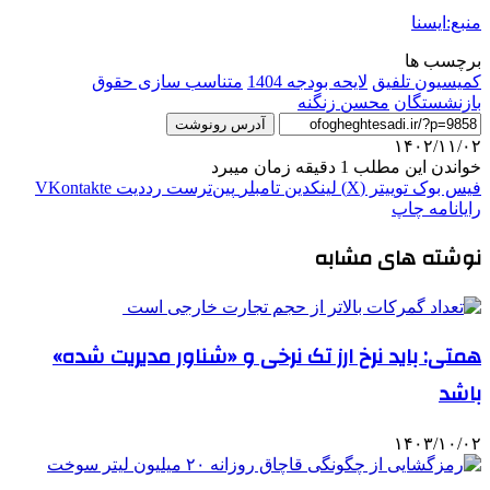
منبع:ایسنا
برچسب ها
كميسيون تلفيق
لایحه بودجه 1404
متناسب سازی حقوق
بازنشستگان
محسن زنگنه
آدرس رونوشت
۱۴۰۲/۱۱/۰۲
خواندن این مطلب 1 دقیقه زمان میبرد
فیس بوک
توییتر (X)
لینکدین
‫تامبلر
‫پین‌ترست
‫رددیت
‫VKontakte
رایانامه
چاپ
نوشته های مشابه
همتی: باید نرخ ارز تک نرخی و «شناور مدیریت شده»
باشد
۱۴۰۳/۱۰/۰۲