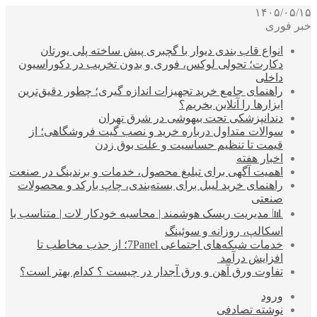
۱۴۰۵/۰۵/۱۵
خبر فوری
انواع قاب بندی دیوار با گچبری پیش ساخته پلی یورتان
دکارت؛ تحولی لوکس، فوری و بدون تخریب در دکوراسیون
داخلی
راهنمای جامع خرید تجهیزات اندازه گیری؛ چطور دقیق‌ترین
ابزارها را آنلاین بخریم؟
دندانپزشکی تحت بیهوشی در شرق تهران
سوالات متداول درباره خرید و نصب گیت فروشگاهی؛ از
قیمت تا تنظیم حساسیت و علت بوق زدن
اخبار هفته
اهمیت آگهی برای تبلیغ محصول، خدمات و برندینگ در صنعت
راهنمای خرید لیبل برای بسته‌بندی، چاپ بارکد و محصولات
صنعتی
📊 مدیریت ریسک هوشمند | محاسبه خودکار لات | متناسب با
اسکالپ، روزانه و سوئینگ
خدمات شبکه‌های اجتماعی 7Panel؛ از جذب مخاطب تا
افزایش درآمد
تفاوت ورق آهن و ورق آجدار در چیست ؟ کدام بهتر است؟
ورود
نوشته تصادفی