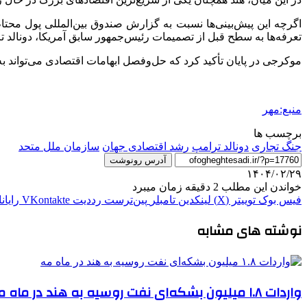
اگرچه این پیش‌بینی‌ها نسبت به گزارش صندوق بین‌المللی پول محتاط
تعرفه‌ها به سطح قبل از تصمیمات رئیس‌جمهور سابق آمریکا، دونالد تر
موکرجی
در پایان تأکید کرد که حل‌وفصل ابهامات اقتصادی می‌تواند به
منبع:مهر
برچسب ها
جنگ تجاری
دونالد ترامپ
رشد اقتصادی جهان
سازمان ملل متحد
آدرس رونوشت
۱۴۰۴/۰۲/۲۹
خواندن این مطلب 2 دقیقه زمان میبرد
فیس بوک
توییتر (X)
لینکدین
‫تامبلر
‫پین‌ترست
‫رددیت
‫VKontakte
رایان
نوشته های مشابه
واردات ۱.۸ میلیون بشکه‌ای نفت روسیه به هند در ماه مه