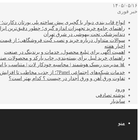
۱۴۰۵/۰۵/۱۶
خبر فوری
انواع قاب بندی دیوار با گچبری پیش ساخته پلی یورتان دکارت
راهنمای جامع خرید تجهیزات اندازه گیری؛ چطور دقیق‌ترین ابزاره
دندانپزشکی تحت بیهوشی در شرق تهران
سوالات متداول درباره خرید و نصب گیت فروشگاهی؛ از قیمت
اخبار هفته
اهمیت آگهی برای تبلیغ محصول، خدمات و برندینگ در صنعت
راهنمای خرید لیبل برای بسته‌بندی، چاپ بارکد و محصولات صن
📊 مدیریت ریسک هوشمند | محاسبه خودکار لات | متناسب با اس
خدمات شبکه‌های اجتماعی 7Panel؛ از جذب مخاطب تا افزایش درآمد
تفاوت ورق آهن و ورق آجدار در چیست ؟ کدام بهتر است؟
ورود
نوشته تصادفی
سایدبار
منو