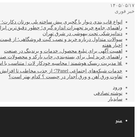
۱۴۰۵/۰۵/۱۷
خبر فوری
انواع قاب بندی دیوار با گچبری پیش ساخته پلی یورتان دکارت
راهنمای جامع خرید تجهیزات اندازه گیری؛ چطور دقیق‌ترین ابزاره
دندانپزشکی تحت بیهوشی در شرق تهران
سوالات متداول درباره خرید و نصب گیت فروشگاهی؛ از قیمت
اخبار هفته
اهمیت آگهی برای تبلیغ محصول، خدمات و برندینگ در صنعت
راهنمای خرید لیبل برای بسته‌بندی، چاپ بارکد و محصولات صن
📊 مدیریت ریسک هوشمند | محاسبه خودکار لات | متناسب با اس
خدمات شبکه‌های اجتماعی 7Panel؛ از جذب مخاطب تا افزایش درآمد
تفاوت ورق آهن و ورق آجدار در چیست ؟ کدام بهتر است؟
ورود
نوشته تصادفی
سایدبار
منو