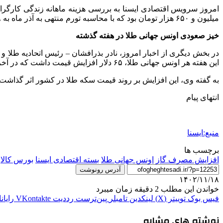
میلیون و ۶۵۰ هزار تومان بود که با محاسبه تورم منتهی به آذر ماه به ۲۹ میلیون و ۹۴۰ هزار تومان افزایش یافته است.
خیز صعودی اونس جهانی طلا در هفته گذشته
در بخش دیگری از اخبار امروز، نادر بذرافشان – رئیس اتحادیه طلا 
این هفته هر اونس جهانی طلا، ۶۵ دلار افزایش قیمت داشت که در آخرین قیمت به ۲۸۶۳ دلار رسیده است.
به گفته وی، این افزایش بر روند قیمت سکه طلا در کشور اثر گذاشت به طوری که تمام سکه بهار آزادی با شش میلیون 
انتهای پیام
منبع:ایسنا
برچسب ها
افزایش مصرف گاز
اونس جهانی طلا
بسته اقتصادی ایسنا
بورس كالا
آدرس رونوشت
۱۴۰۲/۱۱/۱۸
خواندن این مطلب 2 دقیقه زمان میبرد
فیس بوک
توییتر (X)
لینکدین
‫تامبلر
‫پین‌ترست
‫رددیت
‫VKontakte
رایان
نوشته های مشابه