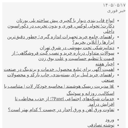
۱۴۰۵/۰۵/۱۷
خبر فوری
انواع قاب بندی دیوار با گچبری پیش ساخته پلی یورتان
دکارت؛ تحولی لوکس، فوری و بدون تخریب در دکوراسیون
داخلی
راهنمای جامع خرید تجهیزات اندازه گیری؛ چطور دقیق‌ترین
ابزارها را آنلاین بخریم؟
دندانپزشکی تحت بیهوشی در شرق تهران
سوالات متداول درباره خرید و نصب گیت فروشگاهی؛ از
قیمت تا تنظیم حساسیت و علت بوق زدن
اخبار هفته
اهمیت آگهی برای تبلیغ محصول، خدمات و برندینگ در صنعت
راهنمای خرید لیبل برای بسته‌بندی، چاپ بارکد و محصولات
صنعتی
📊 مدیریت ریسک هوشمند | محاسبه خودکار لات | متناسب با
اسکالپ، روزانه و سوئینگ
خدمات شبکه‌های اجتماعی 7Panel؛ از جذب مخاطب تا
افزایش درآمد
تفاوت ورق آهن و ورق آجدار در چیست ؟ کدام بهتر است؟
ورود
نوشته تصادفی