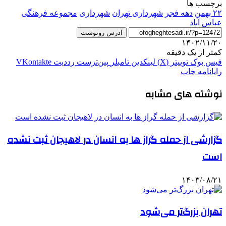
برچسب ها
۲۲ بهمن
دهه فجر
شهردارى تهران
شهرداری
مجموعه فرهنگی
عباس‌ آباد
آدرس رونوشت
۱۴۰۲/۱۱/۲۰
کمتر از یک دقیقه
فیس بوک
توییتر (X)
لینکدین
‫تامبلر
‫پین‌ترست
‫رددیت
‫VKontakte
رایانامه
چاپ
نوشته های مشابه
گزارشی از حمله گراز ها به انسان در لاهیجان ثبت نشده
است
۱۴۰۳/۰۸/۲۱
تهران بزرگ‌تر می‌شود