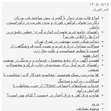
۱۴۰۵/۰۵/۱۷
خبر فوری
انواع قاب بندی دیوار با گچبری پیش ساخته پلی یورتان
دکارت؛ تحولی لوکس، فوری و بدون تخریب در دکوراسیون
داخلی
راهنمای جامع خرید تجهیزات اندازه گیری؛ چطور دقیق‌ترین
ابزارها را آنلاین بخریم؟
دندانپزشکی تحت بیهوشی در شرق تهران
سوالات متداول درباره خرید و نصب گیت فروشگاهی؛ از
قیمت تا تنظیم حساسیت و علت بوق زدن
اخبار هفته
اهمیت آگهی برای تبلیغ محصول، خدمات و برندینگ در صنعت
راهنمای خرید لیبل برای بسته‌بندی، چاپ بارکد و محصولات
صنعتی
📊 مدیریت ریسک هوشمند | محاسبه خودکار لات | متناسب با
اسکالپ، روزانه و سوئینگ
خدمات شبکه‌های اجتماعی 7Panel؛ از جذب مخاطب تا
افزایش درآمد
تفاوت ورق آهن و ورق آجدار در چیست ؟ کدام بهتر است؟
ورود
نوشته تصادفی