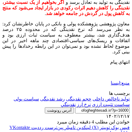
نقدینگی به تولید به تعادل برسد و
اگر بخواهیم از یک نسبت بیشتر،
نقدینگی را کاهش دهیم اثرات رکودی در بازار ایجاد می‌شود که منتج
به کاهش پول در گردش در جامعه خواهد شد
.
معاون پژوهشی پژوهشکده پولی و بانکی در پایان خاطرنشان کرد:
به نظر می‌رسد که نرخ نقدینگی که در محدوده ۲۵ درصد
هدف‌گذاری شد، بیشتر معطوف به سیاست ثبات ارزی بود و
اتفاقات و ریسک‌های سیاسی-اقتصادی چند ماهه اخیر در این
موضوع لحاظ نشده بود و نمی‌توان در این رابطه رخدادها را پیش
بینی کرد.
انتهای پیام
منبع:ایسنا
برچسب ها
تولید ناخالص داخلی
حجم نقدینگی
رشد نقدینگی
سیاست پولی
سیاست تثبیت ارزی
نرخ ارز
نقدينگي
آدرس رونوشت
۱۴۰۲/۱۲/۱۷
خواندن این مطلب 4 دقیقه زمان میبرد
فیس بوک
توییتر (X)
لینکدین
‫تامبلر
‫پین‌ترست
‫رددیت
‫VKontakte