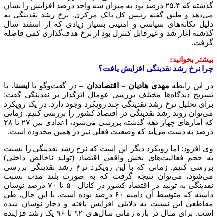
گذشته که ۲۵.۴ درصد بود به میزان سه واحد درصد افزایش را نشان
می‌دهد و طبق گفته رئیس کل بانک مرکزی، نرخ رشد نقدینگی به
دلیل تکانه‌های سیاسی و امنیتی بسیار زیادی که از اسفند سال
گذشته آغاز شد و غیرقابل کنترل بود از نرخ هدف‌گذاری کمی فاصله
گرفت.
بیشتر بخوانید:
چرا نرخ رشد نقدینگی افزایش یافت؟
در این رابطه
مهدی هادیان
–
اقتصاددان
– در گفت‌وگو با
ایسنا
، با
تشریح دیدگاه‌ها مختلف بررسی عومال اثرگذار بر نقدینگی گفت:
برای تحلیل نرخ رشد نقدینگی چند رویکرد وجود دارد. در یک رویکرد
می‌توان روند رشد نقدینگی در اقتصاد کشور را بررسی کنیم. زمانی
که آمارهای چهار دهه گذشته بررسی می‌شود، اعدادی بین ۲۷ تا ۲۸
درصد به دست می‌آید که وضعیت فعلی نیز در همین محدوده است.
وی افزود: اما رویکرد دیگر این است که نرخ رشد نقدینگی را نسبت
به حجم فعالیت‌های بخش واقعی اقتصاد (تولید ناخالص داخلی)
بررسی کنیم. زمانی که با این رویکرد نرخ رشد نقدینگی بررسی
می‌شود، می‌توان نتیجه گرفت که به صورت بلند مدت نسبت
نقدینگی به تولید در اقتصاد کشور در کانال ۵۰ تا ۷۰ درصد نوسان
داشته که متوسط آن دامنه ۶۰ درصد بوده است. با این حال، طی
مقاطعی این نسبت به دلایلی افزایش یافته و دچار نوسان شده
است. برای مثال در بازه زمانی سال‌های ۹۲ تا ۹۶ یک رشد فزاینده