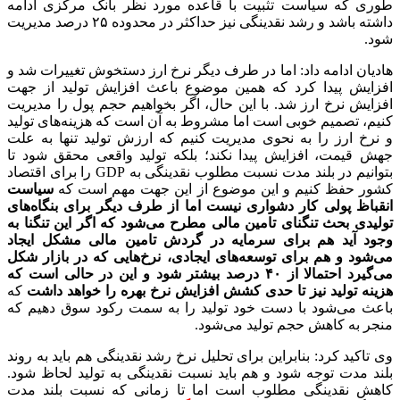
طوری که سیاست تثبیت با قاعده مورد نظر بانک مرکزی ادامه
داشته باشد و رشد نقدینگی نیز حداکثر در محدوده ۲۵ درصد مدیریت
شود.
هادیان ادامه داد: اما در طرف دیگر نرخ ارز دستخوش تغییرات شد و
افزایش پیدا کرد که همین موضوع باعث افزایش تولید از جهت
افزایش نرخ ارز شد. با این حال، اگر بخواهیم حجم پول را مدیریت
کنیم، تصمیم خوبی است اما مشروط به آن است که هزینه‌های تولید
و نرخ ارز را به نحوی مدیریت کنیم که ارزش تولید تنها به علت
جهش قیمت، افزایش پیدا نکند؛ بلکه تولید واقعی محقق شود تا
بتوانیم در بلند مدت نسبت مطلوب نقدینگی به GDP را برای اقتصاد
کشور حفظ کنیم و این موضوع از این جهت مهم است که
سیاست
انقباظ پولی کار دشواری نیست اما از طرف دیگر برای بنگاه‌های
تولیدی بحث تنگنای تامین مالی مطرح می‌شود که اگر این تنگنا به
وجود آید هم برای سرمایه در گردش تامین مالی مشکل ایجاد
می‌شود و هم برای توسعه‌های ایجادی، نرخ‌هایی که در بازار شکل
می‌گیرد احتمالا از ۴۰ درصد بیشتر شود و این در حالی است که
هزینه تولید نیز تا حدی کشش افزایش نرخ بهره را خواهد داشت
که
باعث می‌شود با دست خود تولید را به سمت رکود سوق دهیم که
منجر به کاهش حجم تولید می‌شود.
وی تاکید کرد: بنابراین برای تحلیل نرخ رشد نقدینگی هم باید به روند
بلند مدت توجه شود و هم باید نسبت نقدینگی به تولید لحاظ شود.
کاهش نقدینگی مطلوب است اما تا زمانی که نسبت بلند مدت