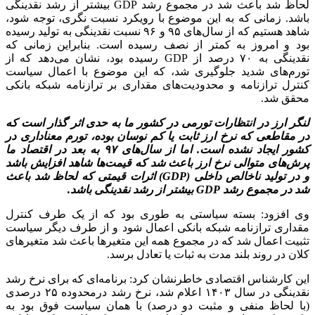
لحاظ شد باعث شد در مجموع رشد GDP بیشتر از رشد نقدینگی
باشد. زمانی که به این موضوع با رویکرد نسبت نگری، توجه شود،
شاهد هستیم که از سال‌های ۹۵ و ۹۶ نسبت نقدینگی به تولید رسیده
بود و امروز به کمتر از نصف رسیده است. بنابراین زمانی که
نقدینگی به ۷۰ درصد از GDP رسیده بود، نشان می‌دهد که از
تورم‌های شدید جلوگیری شد، که این موضوع با اعمال سیاست
کنترل ترازنامه و محدودیت‌های مقداری بر ترازنامه شبکه بانکی
محقق شد.
لنگر ارز در انتظارات تورمی در کشور ما به حدی اثر گذار است که
در مقاطعی که نرخ ارز ثابت یا کم نوسان بوده، تورم معناداری در
کشور ایجاد نشده است. اما از سال‌های ۹۷ به بعد در اقتصاد ما
پرش‌های متوالی نرخ ارز باعث شد که قیمت‌ها شاهد افزایش باشد
و در تولید ناخالص داخلی (GDP) اثرات قیمتی که لحاظ شد باعث
شد در مجموع رشد GDP بیشتر از رشد نقدینگی باشد.
وی افزود: بسته سیاستی به طوری بود که از یک طرف کنترل
مقداری ترازنامه شبکه بانکی اعمال شود و از طرف دیگر سیاست
تثبیت اعمال شد که در مجموع همه این متغیرها باعث شد متغیرهای
کلان در روند بلند مدت به ثبات یا تعادل برسد.
این کارشناس اقتصادی خاطرنشان کرد: برنامه‌ای که برای نرخ رشد
نقدینگی در سال ۱۴۰۳ اعلام شد، نرخ رشد درمحدوده ۲۵ درصدی
(با لحاظ منفی و مثبت دو درصد) با همان سیاست فوق بود به