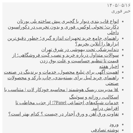
۱۴۰۵/۰۵/۱۶
خبر فوری
انواع قاب بندی دیوار با گچبری پیش ساخته پلی یورتان
دکارت؛ تحولی لوکس، فوری و بدون تخریب در دکوراسیون
داخلی
راهنمای جامع خرید تجهیزات اندازه گیری؛ چطور دقیق‌ترین
ابزارها را آنلاین بخریم؟
دندانپزشکی تحت بیهوشی در شرق تهران
سوالات متداول درباره خرید و نصب گیت فروشگاهی؛ از
قیمت تا تنظیم حساسیت و علت بوق زدن
اخبار هفته
اهمیت آگهی برای تبلیغ محصول، خدمات و برندینگ در صنعت
راهنمای خرید لیبل برای بسته‌بندی، چاپ بارکد و محصولات
صنعتی
📊 مدیریت ریسک هوشمند | محاسبه خودکار لات | متناسب با
اسکالپ، روزانه و سوئینگ
خدمات شبکه‌های اجتماعی 7Panel؛ از جذب مخاطب تا
افزایش درآمد
تفاوت ورق آهن و ورق آجدار در چیست ؟ کدام بهتر است؟
ورود
نوشته تصادفی