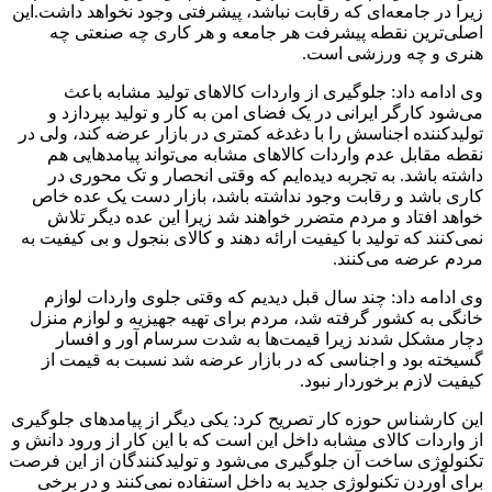
زیرا در جامعه‌ای که رقابت نباشد، پیشرفتی وجود نخواهد داشت.این
اصلی‌ترین نقطه پیشرفت هر جامعه و هر کاری چه صنعتی چه
هنری و چه ورزشی است.
وی ادامه داد: جلوگیری از واردات کالاهای تولید مشابه باعث
می‌شود کارگر ایرانی در یک فضای امن به کار و تولید بپردازد و
تولیدکننده اجناسش را با دغدغه کمتری در بازار عرضه کند، ولی در
نقطه مقابل عدم واردات کالاهای مشابه می‌تواند پیامدهایی هم
داشته باشد. به تجربه دیده‌ایم که وقتی انحصار و تک محوری در
کاری باشد و رقابت وجود نداشته باشد، بازار دست یک عده خاص
خواهد افتاد و مردم متضرر خواهند شد زیرا این عده دیگر تلاش
نمی‌کنند که تولید با کیفیت ارائه دهند و کالای بنجول و بی کیفیت به
مردم عرضه می‌کنند.
وی ادامه داد: چند سال قبل دیدیم که وقتی جلوی واردات لوازم
خانگی به کشور گرفته شد، مردم برای تهیه جهیزیه و لوازم منزل
دچار مشکل شدند زیرا قیمت‌ها به شدت سرسام آور و افسار
گسیخته بود و اجناسی که در بازار عرضه شد نسبت به قیمت از
کیفیت لازم برخوردار نبود.
این کارشناس حوزه کار تصریح کرد: یکی دیگر از پیامدهای جلوگیری
از واردات کالای مشابه داخل این است که با این کار از ورود دانش و
تکنولوژی ساخت آن جلوگیری می‌شود و تولیدکنندگان از این فرصت
برای آوردن تکنولوژی جدید به داخل استفاده نمی‌کنند و در برخی