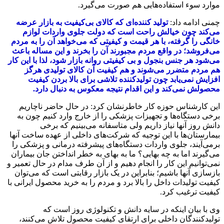
موارد سوء استفاده‌هایی هم صورت می‌گیرد.
چمنی ادامه داد:
تولید کننده‌ای که کالای بی‌کیفیت به بازار عرضه
می‌کند چون خیالش راحت است که دولت جلوی واردات لوازم
خانگی را گرفته، با هر قیمت و کیفیتی که می‌خواهد آن را به مردم
می‌فروشد؛ در واقع مردم مجبورند آن را بخرند و این مساله باعث
می‌شود هر جنس بنجول و بی کیفیتی روانه بازار شود، لذا با این کار
هم مردم متضرر می‌شوند و هم کیفیت آن کالای تولیدی هرگز
افزایش نمی‌یابد چون تولیدکننده تلاشی برای بالا بردن کیفیت
محصولش نمی‌کند و این اقدام نتیجه معکوس به دنبال دارد.
این کارشناس حوزه کار خاطرنشان کرد: در حال حاضر ناچاریم
برخی دستگاه‌ها و تجهیزات پزشکی را از خارج وارد کنیم چون به
دانش روز آنها نیاز داریم ولی متاسفانه می‌بینیم که برخی
بیمارستان‌ها با این توجیه که شرکت‌های داخلی از عهده ساخت آنها
برمی‌آیند، جلوی واردات دستگاه‌های پیشرفته درمانی و پزشکی را
می‌گیرند اما به چه بهایی؟ ما به بهای به خطر انداختن جان بیماران
نمی‌توانیم این کار را انجام دهیم و از آن طرف مدام در حال تعمیر و
بازسازی آنها باشیم؛ بنابراین در یک بازار رقابتی است که می‌توان
کیفیت تولیدات داخل را بالا برد و مردم را به خرید محصول ایرانی با
کیفیت ترغیب کرد.
وی با بیان اینکه در سایه دانش و تکنولوژی روز است که
تولیدکنندگان داخلی برای ارتقای کیفیت محصول تلاش می‌کنند،‌