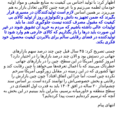
اظهار کرد: با تولید اجناس بی کیفیت به منابع طبیعی و مواد اولیه
خودمان لطمه می‌زنیم و با عرضه چنین کالایی تعادل بازار به هم
می‌ریزد. بر همین اساس
لازم است تولیدکنندگان در مسیری قرار
بگیرند که ضمن تجهیز به دانش و تکنولوژی روز از تولید کالای بی
کیفیت که مقبول مصرف کننده نیست جلوگیری کنند. ما باید
تولیدات عالی داشته باشیم که مردم به خرید آن تشویق شوند در غیر
این صورت باید درها را باز بگذاریم که کالای خارجی هم وارد شود تا
تولیدکننده در فضای رقابتی سالم برای بالابردن کیفیت محصول خود
فکری بکند.
چمنی تصریح کرد: ۴۵ سال قبل چین چند درصد سهم بازارهای
جهانی در دستش بود و الان چند درصد بازارها را در اختیار دارد؟
امروز کشور آمریکا در این سطح، چین را در بازارهای جهانی
خطرناک می‌بیند که با اعمال تعرفه‌ها می‌خواهد با چین رقابت کند و
تنها کشوری که در این زمینه در مقابل زورگویی آمریکا سرخم
نکرده چین است، اما چرا این اتفاق افتاد؟ چون چین بازارش را
رقابتی و بخش خصوصی‌اش را توانمند کرده است. بر اساس سند
چشم‌انداز ۲۰ ساله در افق ۱۴۰۴ باید به قدرت اول اقتصادی در
سطح منطقه و خاورمیانه برسیم، بنابراین باید ببینیم در این بخش به
آنچه که ترسیم کرده‌ایم دست پیدا کرده‌ایم؟
انتهای پیام