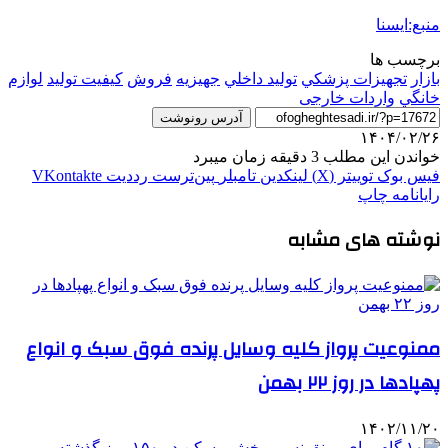
منبع:ایسنا
برچسب ها
بازار
تجهيزات پزشكي
توليد داخلي
جهيزيه
فروش
کیفیت تولید
لوازم
خانگي
واردات خارجی
آدرس رونوشت
۱۴۰۴/۰۲/۲۶
خواندن این مطلب 3 دقیقه زمان میبرد
فیس بوک
توییتر (X)
لینکدین
‫تامبلر
‫پین‌ترست
‫رددیت
‫VKontakte
رایانامه
چاپ
نوشته های مشابه
ممنوعیت پرواز کلیه وسایل پرنده فوق سبک و انواع
پهپادها در روز ۲۲ بهمن
۱۴۰۲/۱۱/۲۰