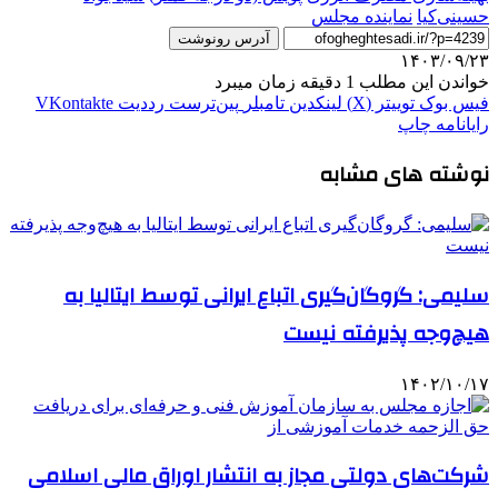
حسینی‌کیا
نماينده مجلس
آدرس رونوشت
۱۴۰۳/۰۹/۲۳
خواندن این مطلب 1 دقیقه زمان میبرد
فیس بوک
توییتر (X)
لینکدین
‫تامبلر
‫پین‌ترست
‫رددیت
‫VKontakte
رایانامه
چاپ
نوشته های مشابه
سلیمی: گروگان‌گیری اتباع ایرانی توسط ایتالیا به
هیچ‌وجه پذیرفته نیست
۱۴۰۲/۱۰/۱۷
شرکت‌های دولتی مجاز به انتشار اوراق مالی اسلامی