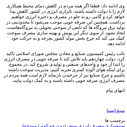
وی ادامه داد: قطعا اگر همه مردم در کاهش دمای محیط همکاری
لازم را با دولت داشته باشند، ناترازی انرژی در کشور کاهش پیدا
خواهد کرد و گامی رو به جلو در مصرف و ذخیره انرژی خواهیم
برداشت. همچنین این صرفه جویی موجب می‌شود تا محدودیتی در
تولید برق نیروگاه ها که تابعی از سوختی تحویلی به نیروگاه‌هاست،
ایجاد نشود. از سوی دیگر این پویش و بهینه سازی مصرف سوخت
کمک می کند که چرخ بخش مولد کشور بچرخد و به حرکت خود
ادامه دهد.
نائب رئیس کمیسیون صنایع و معادن مجلس شورای اسلامی تاکید
کرد: دولت چهاردهم باید تلاش کند تا صرفه جویی در مصرف انرژی
را ابتدا از خود و واحدهای صنعتی و تولیدی شروع کند. در مجموع
برای اینکه هوای آلوده کمتری تجربه کنیم، مدیریت سوخت داشته
باشیم و چرخ صنایع نیز از چرخیدن بازنماند لازم است همه مردم در
مصرف انرژی صرفه جویی داشته باشند و به کمک دولت بیایند.
انتهای پیام
منبع:ایسنا
برچسب ها
بهینه‌سازی مصرف انرژی
پویش (دو درجه کمتر)
سیدجواد