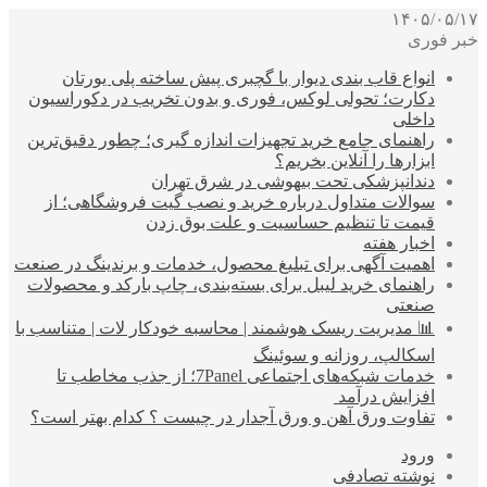
۱۴۰۵/۰۵/۱۷
خبر فوری
انواع قاب بندی دیوار با گچبری پیش ساخته پلی یورتان
دکارت؛ تحولی لوکس، فوری و بدون تخریب در دکوراسیون
داخلی
راهنمای جامع خرید تجهیزات اندازه گیری؛ چطور دقیق‌ترین
ابزارها را آنلاین بخریم؟
دندانپزشکی تحت بیهوشی در شرق تهران
سوالات متداول درباره خرید و نصب گیت فروشگاهی؛ از
قیمت تا تنظیم حساسیت و علت بوق زدن
اخبار هفته
اهمیت آگهی برای تبلیغ محصول، خدمات و برندینگ در صنعت
راهنمای خرید لیبل برای بسته‌بندی، چاپ بارکد و محصولات
صنعتی
📊 مدیریت ریسک هوشمند | محاسبه خودکار لات | متناسب با
اسکالپ، روزانه و سوئینگ
خدمات شبکه‌های اجتماعی 7Panel؛ از جذب مخاطب تا
افزایش درآمد
تفاوت ورق آهن و ورق آجدار در چیست ؟ کدام بهتر است؟
ورود
نوشته تصادفی