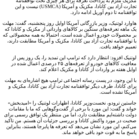
مکزیک ملزم به پرداخت تعرفه برای هر چیزی تحت توافقنامه
تجارت آزاد بین کانادا، مکزیک و آمریکا (USMCA) نیست و این
توافقنامه تا دوم آوریل ادامه دارد.
هاوارد لوتنیک، وزیر بازرگانی آمریکا اوایل روز پنجشنبه، گفت: مهلت
یک ماهه تعرفه‌های سنگین بر کالاهای وارداتی از مکزیک و کانادا که
بر محصولات خودرو اعمال شده است، احتمالا به همه محصولاتی که
با توافقنامه تجارت آزاد بین کانادا، مکزیک و آمریکا مطابقت دارند،
تعمیم خواهد یافت.
لوتنیک افزود: انتظار دارد که ترامپ این تمدید را، یک روز پس از
معافیت کالاهای خودرو از تعرفه‌های ۲۵ درصدی اعمال شده در
اوایل هفته بر واردات از کانادا و مکزیک اعلام کند.
با این وجود، در پست رسانه اجتماعی ترامپ هیچ اشاره‌ای به مهلت
برای کانادا، طرف دیگر توافقنامه تجارت آزاد بین کانادا، مکزیک و
آمریکا نشده است.
جاستین ترودو، نخست‌وزیر کانادا، اظهارات لوتنیک را «امیدبخش»
خواند و گفت: این مورد با برخی از گفت‌وگوهایی که ما با مقامات
دولت داشته‌ایم مطابقت دارد، اما من منتظر یک توافق رسمی برای
صحبت در مورد واکنش کانادا و بررسی جزئیات آن هستم. من تاکید
می‌کنم، این مورد نشان می‌دهد که تعرفه ها پابرجا هستند، بنابراین
پاسخ ما به قوت خود باقی خواهد ماند.