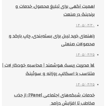
اهمیت آگهی برای تبلیغ محصول، خدمات و
برندینگ در صنعت
۱۴۰۵/۰۳/۳۰
راهنمای خرید لیبل برای بسته‌بندی، چاپ بارکد و
محصولات صنعتی
۱۴۰۵/۰۳/۲۵
📊 مدیریت ریسک هوشمند | محاسبه خودکار لات |
متناسب با اسکالپ، روزانه و سوئینگ
۱۴۰۵/۰۳/۲۵
خدمات شبکه‌های اجتماعی 7Panel؛ از جذب
مخاطب تا افزایش درآمد