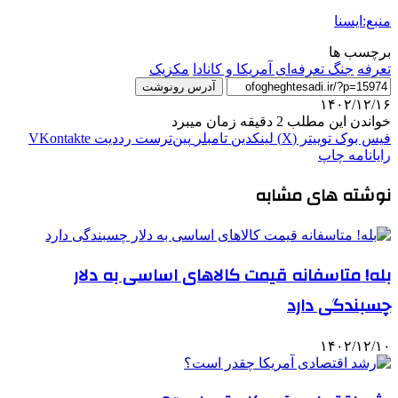
منبع:ایسنا
برچسب ها
تعرفه
جنگ تعرفه‌ای آمریکا و کانادا
مکزیک
آدرس رونوشت
۱۴۰۲/۱۲/۱۶
خواندن این مطلب 2 دقیقه زمان میبرد
فیس بوک
توییتر (X)
لینکدین
‫تامبلر
‫پین‌ترست
‫رددیت
‫VKontakte
رایانامه
چاپ
نوشته های مشابه
بله! متاسفانه قیمت کالاهای اساسی به دلار
چسبندگی دارد
۱۴۰۲/۱۲/۱۰