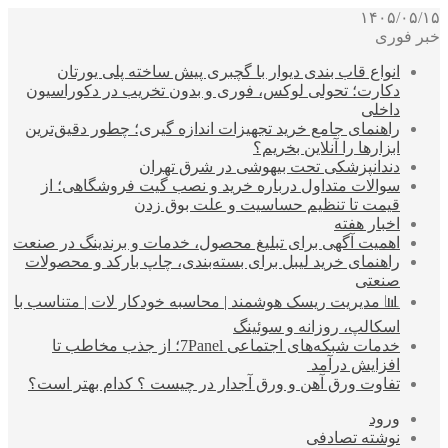
۱۴۰۵/۰۵/۱۵
خبر فوری
انواع قاب بندی دیوار با گچبری پیش ساخته پلی یورتان
دکارت؛ تحولی لوکس، فوری و بدون تخریب در دکوراسیون
داخلی
راهنمای جامع خرید تجهیزات اندازه گیری؛ چطور دقیق‌ترین
ابزارها را آنلاین بخریم؟
دندانپزشکی تحت بیهوشی در شرق تهران
سوالات متداول درباره خرید و نصب گیت فروشگاهی؛ از
قیمت تا تنظیم حساسیت و علت بوق زدن
اخبار هفته
اهمیت آگهی برای تبلیغ محصول، خدمات و برندینگ در صنعت
راهنمای خرید لیبل برای بسته‌بندی، چاپ بارکد و محصولات
صنعتی
📊 مدیریت ریسک هوشمند | محاسبه خودکار لات | متناسب با
اسکالپ، روزانه و سوئینگ
خدمات شبکه‌های اجتماعی 7Panel؛ از جذب مخاطب تا
افزایش درآمد
تفاوت ورق آهن و ورق آجدار در چیست ؟ کدام بهتر است؟
ورود
نوشته تصادفی