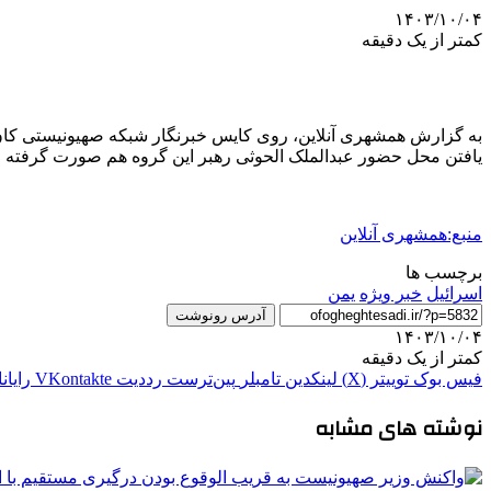
۱۴۰۳/۱۰/۰۴
کمتر از یک دقیقه
به گزارش همشهری آنلاین، روی کایس خبرنگار شبکه صهیونیستی کان
یافتن محل حضور عبدالملک الحوثی رهبر این گروه هم صورت گرفته 
منبع:همشهری آنلاین
برچسب ها
اسرائیل
خبر ویژه
یمن
آدرس رونوشت
۱۴۰۳/۱۰/۰۴
کمتر از یک دقیقه
فیس بوک
توییتر (X)
لینکدین
‫تامبلر
‫پین‌ترست
‫رددیت
‫VKontakte
رایان
نوشته های مشابه