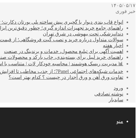
۱۴۰۵/۰۵/۱۷
خبر فوری
انواع قاب بندی دیوار با گچبری پیش ساخته پلی یورتان دکارت
راهنمای جامع خرید تجهیزات اندازه گیری؛ چطور دقیق‌ترین ابزاره
دندانپزشکی تحت بیهوشی در شرق تهران
سوالات متداول درباره خرید و نصب گیت فروشگاهی؛ از قیمت
اخبار هفته
اهمیت آگهی برای تبلیغ محصول، خدمات و برندینگ در صنعت
راهنمای خرید لیبل برای بسته‌بندی، چاپ بارکد و محصولات صن
📊 مدیریت ریسک هوشمند | محاسبه خودکار لات | متناسب با اس
خدمات شبکه‌های اجتماعی 7Panel؛ از جذب مخاطب تا افزایش درآمد
تفاوت ورق آهن و ورق آجدار در چیست ؟ کدام بهتر است؟
ورود
نوشته تصادفی
سایدبار
منو