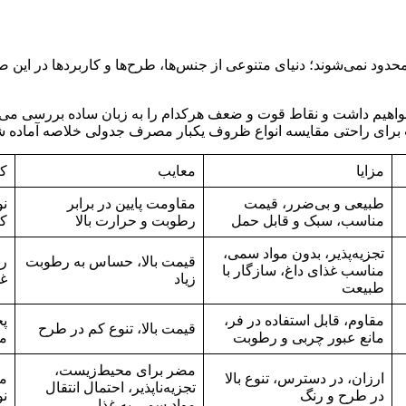
محدود نمی‌شوند؛ دنیای متنوعی از جنس‌ها، طرح‌ها و کاربردها در ای
واهیم داشت و نقاط قوت و ضعف هرکدام را به زبان ساده بررسی می‌کنی
ت برای راحتی مقایسه انواع ظروف یکبار مصرف جدولی خلاصه آماده
مزایا
معایب
کا
طبیعی و بی‌ضرر، قیمت
مقاومت پایین در برابر
نو
مناسب، سبک و قابل حمل
رطوبت و حرارت بالا
کی
تجزیه‌پذیر، بدون مواد سمی،
قیمت بالا، حساس به رطوبت
رس
مناسب غذای داغ، سازگار با
زیاد
غذ
طبیعت
مقاوم، قابل استفاده در فر،
پخ
قیمت بالا، تنوع کم در طرح
مانع عبور چربی و رطوبت
م
مضر برای محیط‌زیست،
ارزان، در دسترس، تنوع بالا
مه
تجزیه‌ناپذیر، احتمال انتقال
در طرح و رنگ
نو
مواد سمی به غذا