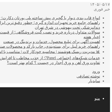
۱۴۰۵/۰۵/۱۷
خبر فوری
انواع قاب بندی دیوار با گچبری پیش ساخته پلی یورتان دکارت
راهنمای جامع خرید تجهیزات اندازه گیری؛ چطور دقیق‌ترین ابزاره
دندانپزشکی تحت بیهوشی در شرق تهران
سوالات متداول درباره خرید و نصب گیت فروشگاهی؛ از قیمت
اخبار هفته
اهمیت آگهی برای تبلیغ محصول، خدمات و برندینگ در صنعت
راهنمای خرید لیبل برای بسته‌بندی، چاپ بارکد و محصولات صن
📊 مدیریت ریسک هوشمند | محاسبه خودکار لات | متناسب با اس
خدمات شبکه‌های اجتماعی 7Panel؛ از جذب مخاطب تا افزایش درآمد
تفاوت ورق آهن و ورق آجدار در چیست ؟ کدام بهتر است؟
ورود
نوشته تصادفی
سایدبار
منو