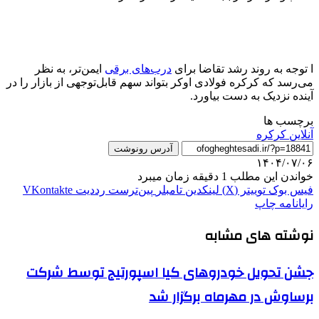
ا توجه به روند رشد تقاضا برای
درب‌های برقی
ایمن‌تر، به نظر
می‌رسد که کرکره فولادی اوکر بتواند سهم قابل‌توجهی از بازار را در
آینده نزدیک به دست بیاورد.
برچسب ها
آنلاین کرکره
آدرس رونوشت
۱۴۰۴/۰۷/۰۶
خواندن این مطلب 1 دقیقه زمان میبرد
فیس بوک
توییتر (X)
لینکدین
‫تامبلر
‫پین‌ترست
‫رددیت
‫VKontakte
رایانامه
چاپ
نوشته های مشابه
جشن تحویل خودروهای کیا اسپورتیج توسط شرکت
برساوش در مهرماه برگزار شد