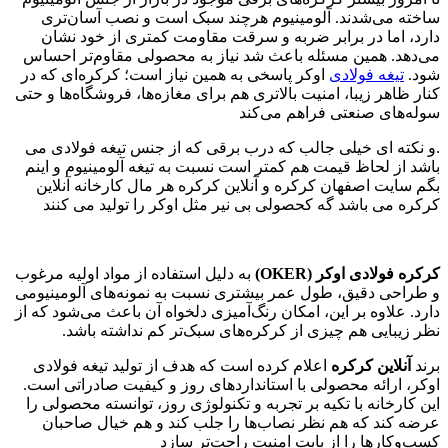
ساخته می‌شدند. آلومینیوم هرچند سبک است و نصب آسان‌تری
دارد، اما در برابر ضربه و سرقت مقاومت کمتری از خود نشان
می‌دهد. همین مسئله باعث شد نیاز به محصولی مقاوم‌تر احساس
شود.
تیغه فولادی
اوکر پاسخی به همین نیاز است؛ کرکره‌ای که در
کنار ظاهر زیبا، امنیت بالاتری هم برای مغازه‌ها، فروشگاه‌ها و حتی
سوله‌های صنعتی فراهم می‌کند
.و نکته ای خیلی جالب که درب برقی که از جنس تیغه فولادی می
باشد از لحاظ قیمت هم کمتر است نسبت به تیغه آلومینیوم و اینم
بگم سایت اصفهان کرکره و آنلاین کرکره هر مال کارخانه آنلاین
کرکره می باشد گه کحصولی بی نیر مثل اوکر را تولید می کنند
کرکره فولادی اوکر
(OKER)
به دلیل استفاده از مواد اولیه مرغوب
و طراحی دقیق، طول عمر بیشتری نسبت به نمونه‌های آلومینیومی
دارد. علاوه بر این، امکان رنگ‌آمیزی دلخواه آن باعث می‌شود که از
نظر زیبایی هم چیزی از کرکره‌های سبک‌تر کم نداشته باشد.
برند
آنلاین کرکره
اعلام کرده است که هدف از تولید تیغه فولادی
اوکر، ارائه محصولی با استانداردهای روز و کیفیت صادراتی است.
این کارخانه با تکیه بر تجربه و تکنولوژی روز، توانسته محصولی را
عرضه کند که هم نظر نصاب‌ها را جلب کند و هم خیال صاحبان
کسب‌وکارها را از بابت امنیت راحت‌تر سازد