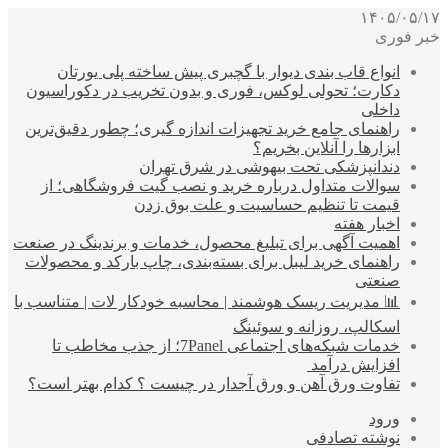
۱۴۰۵/۰۵/۱۷
خبر فوری
انواع قاب بندی دیوار با گچبری پیش ساخته پلی یورتان
دکارت؛ تحولی لوکس، فوری و بدون تخریب در دکوراسیون
داخلی
راهنمای جامع خرید تجهیزات اندازه گیری؛ چطور دقیق‌ترین
ابزارها را آنلاین بخریم؟
دندانپزشکی تحت بیهوشی در شرق تهران
سوالات متداول درباره خرید و نصب گیت فروشگاهی؛ از
قیمت تا تنظیم حساسیت و علت بوق زدن
اخبار هفته
اهمیت آگهی برای تبلیغ محصول، خدمات و برندینگ در صنعت
راهنمای خرید لیبل برای بسته‌بندی، چاپ بارکد و محصولات
صنعتی
📊 مدیریت ریسک هوشمند | محاسبه خودکار لات | متناسب با
اسکالپ، روزانه و سوئینگ
خدمات شبکه‌های اجتماعی 7Panel؛ از جذب مخاطب تا
افزایش درآمد
تفاوت ورق آهن و ورق آجدار در چیست ؟ کدام بهتر است؟
ورود
نوشته تصادفی