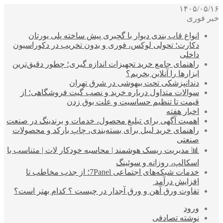
۱۴۰۵/۰۵/۱۶
خبر فوری
انواع قاب بندی دیوار با گچبری پیش ساخته پلی یورتان
دکارت؛ تحولی لوکس، فوری و بدون تخریب در دکوراسیون
داخلی
راهنمای جامع خرید تجهیزات اندازه گیری؛ چطور دقیق‌ترین
ابزارها را آنلاین بخریم؟
دندانپزشکی تحت بیهوشی در شرق تهران
سوالات متداول درباره خرید و نصب گیت فروشگاهی؛ از
قیمت تا تنظیم حساسیت و علت بوق زدن
اخبار هفته
اهمیت آگهی برای تبلیغ محصول، خدمات و برندینگ در صنعت
راهنمای خرید لیبل برای بسته‌بندی، چاپ بارکد و محصولات
صنعتی
📊 مدیریت ریسک هوشمند | محاسبه خودکار لات | متناسب با
اسکالپ، روزانه و سوئینگ
خدمات شبکه‌های اجتماعی 7Panel؛ از جذب مخاطب تا
افزایش درآمد
تفاوت ورق آهن و ورق آجدار در چیست ؟ کدام بهتر است؟
ورود
نوشته تصادفی