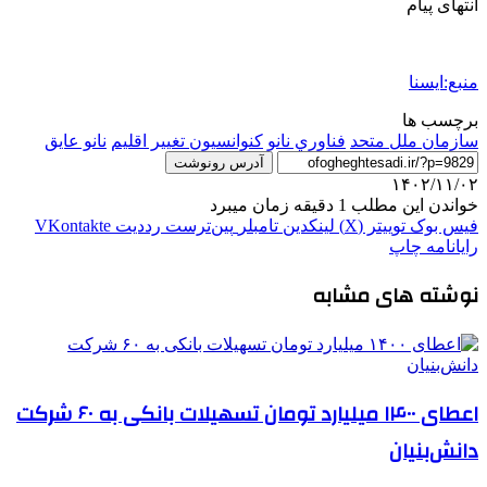
انتهای پیام
منبع:ایسنا
برچسب ها
سازمان ملل متحد
فناوري نانو
کنوانسیون تغییر اقلیم
نانو عایق
آدرس رونوشت
۱۴۰۲/۱۱/۰۲
خواندن این مطلب 1 دقیقه زمان میبرد
فیس بوک
توییتر (X)
لینکدین
‫تامبلر
‫پین‌ترست
‫رددیت
‫VKontakte
رایانامه
چاپ
نوشته های مشابه
اعطای ۱۴۰۰ میلیارد تومان تسهیلات بانکی به ۶۰ شرکت
دانش‌بنیان