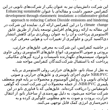
این شرکت دانش‌بنیان نیز به عنوان یکی از شرکت‌های نانویی در این
کنفرانس حضور داشت و مقاله‌ای با عنوان Enhancing sustainable
development through elastomeric insulation: a collaborative global
approach to reducing Carbon Dioxide emissions and hindering
climate change را در این کنفرانس ارائه کرد. نماینده این شرکت در
این مقاله به ارائه روش‌های افزایش توسعه پایدار از طریق عایق
الاستومری پرداخت و آن را به عنوان رویکردی برای کاهش انتشار
دی‌اکسید کربن و جلوگیری از تغییرات آب و هوایی معرفی کرد.
در حاشیه کنفرانس، این شرکت به معرفی عایق‌های حرارتی،
برودتی و صوتی الاستومری، انواع عایق‌های الاستومری رولی حاوی
نانومواد، سیستم‌های نگهدارنده تاسیسات و لرزه گیرهای مکانیکی
پرداخت که با استقبال شرکت‌کنندگان کنفرانس مواجه شد.
به نقل از ستاد نانو، عایق‌های حرارتی رولی الاستومری بر پایه
NBR/PVC حاوی اجزای نانومتری و عایق‌های حرارتی و صوتی
لوله‌ای نانویی و با روکش آلومینیوم و محصولات بر پایه فوم منعطف
پلیمری NBR/PVC، از جمله محصولات این شرکت است که گواهی
نانومقیاس را دریافت کرده‌اند. عایق‌هایی که با فناوری نانو در این
شرکت ساخته می‌شود، به دلیل بهره‌مندی از ساختار نانو، از انتقال
حرارت، برودت و صوت به نحو مطلوبی جلوگیری کرده و به
ذخیره‌سازی انرژی کمک قابل توجهی می‌کنند.