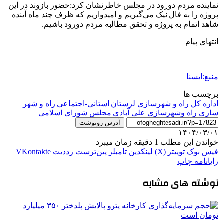
نماینده مردم دورود در مجلس خاطرنشان کرد:حضور بازوند در این
پروژه را به فال نیک می‌گیریم و امیدواریم که ظرف چند ماه آینده
شاهد اتمام به پروژه و تحقق مطالبه مردم دورود باشیم.
انتهای پیام
منبع:ایسنا
برچسب ها
اداره کل راه و شهرسازی لرستان
استانی-اجتماعی
راه و شهر
سازی
راه وشهرسازی
علی آبادی
مجلس شورای اسلامی
آدرس رونوشت
۱۴۰۴/۰۳/۰۱
خواندن این مطلب 1 دقیقه زمان میبرد
فیس بوک
توییتر (X)
لینکدین
‫تامبلر
‫پین‌ترست
‫رددیت
‫VKontakte
رایانامه
چاپ
نوشته های مشابه