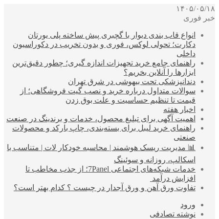
۱۴۰۵/۰۵/۱۸
خبر فوری
انواع قاب بندی دیوار با گچبری پیش ساخته پلی یورتان
دکارت؛ تحولی لوکس، فوری و بدون تخریب در دکوراسیون
داخلی
راهنمای جامع خرید تجهیزات اندازه گیری؛ چطور دقیق‌ترین
ابزارها را آنلاین بخریم؟
دندانپزشکی تحت بیهوشی در شرق تهران
سوالات متداول درباره خرید و نصب گیت فروشگاهی؛ از
قیمت تا تنظیم حساسیت و علت بوق زدن
اخبار هفته
اهمیت آگهی برای تبلیغ محصول، خدمات و برندینگ در صنعت
راهنمای خرید لیبل برای بسته‌بندی، چاپ بارکد و محصولات
صنعتی
📊 مدیریت ریسک هوشمند | محاسبه خودکار لات | متناسب با
اسکالپ، روزانه و سوئینگ
خدمات شبکه‌های اجتماعی 7Panel؛ از جذب مخاطب تا
افزایش درآمد
تفاوت ورق آهن و ورق آجدار در چیست ؟ کدام بهتر است؟
ورود
نوشته تصادفی