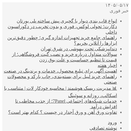
۱۴۰۵/۰۵/۱۷
خبر فوری
انواع قاب بندی دیوار با گچبری پیش ساخته پلی یورتان
دکارت؛ تحولی لوکس، فوری و بدون تخریب در دکوراسیون
داخلی
راهنمای جامع خرید تجهیزات اندازه گیری؛ چطور دقیق‌ترین
ابزارها را آنلاین بخریم؟
دندانپزشکی تحت بیهوشی در شرق تهران
سوالات متداول درباره خرید و نصب گیت فروشگاهی؛ از
قیمت تا تنظیم حساسیت و علت بوق زدن
اخبار هفته
اهمیت آگهی برای تبلیغ محصول، خدمات و برندینگ در صنعت
راهنمای خرید لیبل برای بسته‌بندی، چاپ بارکد و محصولات
صنعتی
📊 مدیریت ریسک هوشمند | محاسبه خودکار لات | متناسب با
اسکالپ، روزانه و سوئینگ
خدمات شبکه‌های اجتماعی 7Panel؛ از جذب مخاطب تا
افزایش درآمد
تفاوت ورق آهن و ورق آجدار در چیست ؟ کدام بهتر است؟
ورود
نوشته تصادفی