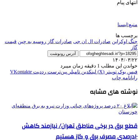
انتهای پیام
منبع:ایسنا
برچسب ها
جنگ اوکراین
صادرات ال ان جی
صادرات گاز روسیه به چین
قیمت
گاز
آدرس رونوشت
۱۴۰۴/۰۳/۲۲
خواندن این مطلب 1 دقیقه زمان میبرد
فیس بوک
توییتر (X)
لینکدین
‫تامبلر
‫پین‌ترست
‫رددیت
‫VKontakte
رایانامه
چاپ
نوشته های مشابه
قطع برق در برخی مناطق تهران/ نیازمند کاهش
۱۰درصدی مصرف برق و گاز هستیم