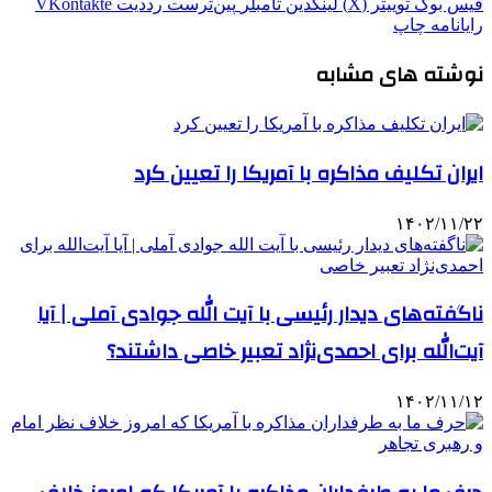
فیس بوک
توییتر (X)
لینکدین
‫تامبلر
‫پین‌ترست
‫رددیت
‫VKontakte
رایانامه
چاپ
نوشته های مشابه
ایران تکلیف مذاکره با آمریکا را تعیین کرد
۱۴۰۲/۱۱/۲۲
ناگفته‌های دیدار رئیسی با آیت الله جوادی آملی | آیا
آیت‌الله برای احمدی‌نژاد تعبیر خاصی داشتند؟
۱۴۰۲/۱۱/۱۲