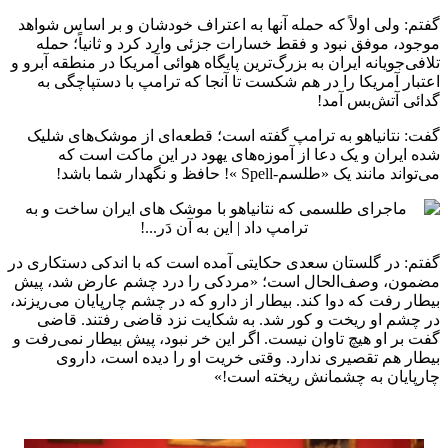
گفتم: ولی اولاً که حمله آنها به اعتراف خودشان و بر اساس شواهد
موجود، موفق نبود و فقط خسارات جزئی وارد کرد و ثانیاً؛ حمله
تلافی‌جویانه ایران به بزرگ‌ترین پایگاه هوائی آمریکا در منطقه آبرو و
اعتبار آمریکا را در هم شکست تا آنجا که ترامپ با دستپاچگی به
گدائی آتش‌بس آمد!
گفت: نتانیاهو به ترامپ گفته است؛ قطعه‌ای از موشک‌های شلیک
شده ایران و یک دعا از آموزه‌های یهود در این ماکت است که
می‌تواند مانند یک «طلسم-Spell »! حافظ و نگهدار شما باشد!
گفتم: در گلستان سعدی حکایتی آمده است که با اندکی دستکاری در
مضمون، وصف‌الحال است؛ «مردکی را درد چشم عارض شد، پیش
بیطار رفت که دوا کند. بیطار از دارو که در چشم چارپایان می‌ریزند،
در چشم او ریخت و کور شد. به شکایت نزد قاضی رفتند. قاضی
گفت بر او هیچ تاوان نیست. اگر این خر نبود، پیش بیطار نمی‌رفت و
بیطار هم تقصیری ندارد. وقتی خریت او را دیده است، داروی
چارپایان به چشمانش ریخته است!»