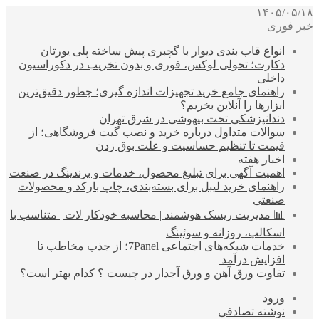
۱۴۰۵/۰۵/۱۸
خبر فوری
انواع قاب بندی دیوار با گچبری پیش ساخته پلی یورتان
دکارت؛ تحولی لوکس، فوری و بدون تخریب در دکوراسیون
داخلی
راهنمای جامع خرید تجهیزات اندازه گیری؛ چطور دقیق‌ترین
ابزارها را آنلاین بخریم؟
دندانپزشکی تحت بیهوشی در شرق تهران
سوالات متداول درباره خرید و نصب گیت فروشگاهی؛ از
قیمت تا تنظیم حساسیت و علت بوق زدن
اخبار هفته
اهمیت آگهی برای تبلیغ محصول، خدمات و برندینگ در صنعت
راهنمای خرید لیبل برای بسته‌بندی، چاپ بارکد و محصولات
صنعتی
📊 مدیریت ریسک هوشمند | محاسبه خودکار لات | متناسب با
اسکالپ، روزانه و سوئینگ
خدمات شبکه‌های اجتماعی 7Panel؛ از جذب مخاطب تا
افزایش درآمد
تفاوت ورق آهن و ورق آجدار در چیست ؟ کدام بهتر است؟
ورود
نوشته تصادفی