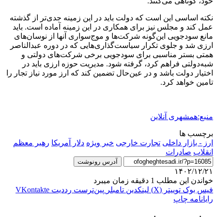
خود، کوتاهی می‌کنند.
نکته اساسی این است که دولت باید در این زمینه جدی‌تر از گذشته
عمل کند و مجلس نیز برای همکاری در این زمینه آماده است. باید
مانع سودجویی این‌گونه شرکت‌ها و موج‌سواری آنها از نوسان‌های
ارزی شد و جلوی تکرار سیاست‌گذاری‌هایی که در دوره عبدالناصر
همتی بستر مناسبی برای سودجویی برخی شرکت‌های دولتی و
شبه‌دولتی فراهم کرد، گرفته شود. مدیریت حوزه ارزی باید در
اختیار دولت باشد و در عین‌حال تضمین کند که ارز مورد نیاز تجار را
تامین خواهد کرد.
منبع:همشهری آنلاین
برچسب ها
ارز - بازار داخلی
تجارت خارجی
خبر ویژه
دلار آمريكا
رهبر معظم
انقلاب
صادرات
آدرس رونوشت
۱۴۰۲/۱۲/۲۱
خواندن این مطلب 1 دقیقه زمان میبرد
فیس بوک
توییتر (X)
لینکدین
‫تامبلر
‫پین‌ترست
‫رددیت
‫VKontakte
رایانامه
چاپ