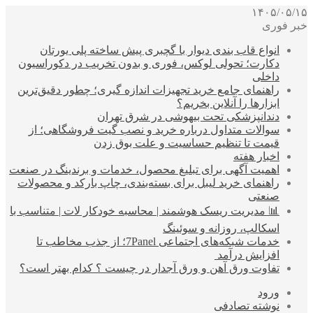
۱۴۰۵/۰۵/۱۵
خبر فوری
انواع قاب بندی دیوار با گچبری پیش ساخته پلی یورتان
دکارت؛ تحولی لوکس، فوری و بدون تخریب در دکوراسیون
داخلی
راهنمای جامع خرید تجهیزات اندازه گیری؛ چطور دقیق‌ترین
ابزارها را آنلاین بخریم؟
دندانپزشکی تحت بیهوشی در شرق تهران
سوالات متداول درباره خرید و نصب گیت فروشگاهی؛ از
قیمت تا تنظیم حساسیت و علت بوق زدن
اخبار هفته
اهمیت آگهی برای تبلیغ محصول، خدمات و برندینگ در صنعت
راهنمای خرید لیبل برای بسته‌بندی، چاپ بارکد و محصولات
صنعتی
📊 مدیریت ریسک هوشمند | محاسبه خودکار لات | متناسب با
اسکالپ، روزانه و سوئینگ
خدمات شبکه‌های اجتماعی 7Panel؛ از جذب مخاطب تا
افزایش درآمد
تفاوت ورق آهن و ورق آجدار در چیست ؟ کدام بهتر است؟
ورود
نوشته تصادفی