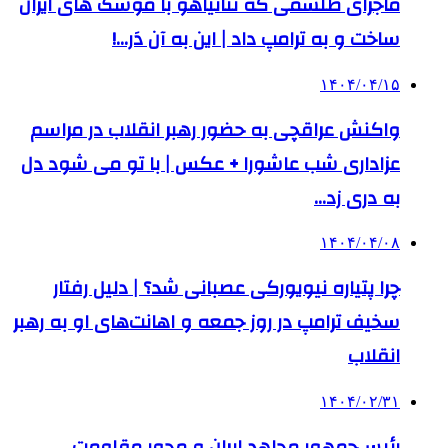
ماجرای طلسمی که نتانیاهو با موشک های ایران
ساخت و به ترامپ داد | این به آن دَر…!
۱۴۰۴/۰۴/۱۵
واکنش عراقچی به حضور رهبر انقلاب در مراسم
عزاداری شب عاشورا + عکس | با تو می شود دل
به دری زد…
۱۴۰۴/۰۴/۰۸
چرا پتیاره نیویورکی عصبانی شد؟ | دلیل رفتار
سخیف ترامپ در روز جمعه و اهانت‌های او به رهبر
انقلاب
۱۴۰۴/۰۲/۳۱
رئیس‌جمهور مجاهد ایران و محور مقاومت