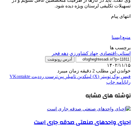
وی گفت: باید در کارها از ظرفیت متخصصین غافل نشویم و در
تسهیلات تکلیفی لرستان ویژه دیده شود.
انتهای پیام
منبع:ایسنا
برچسب ها
استانی-اقتصادی
جهاد كشاورزي
دهه فجر
آدرس رونوشت
۱۴۰۲/۱۱/۱۵
خواندن این مطلب 2 دقیقه زمان میبرد
فیس بوک
توییتر (X)
لینکدین
‫تامبلر
‫پین‌ترست
‫رددیت
‫VKontakte
رایانامه
چاپ
نوشته های مشابه
احیای واحدهای صنعتی صدقه جاری است