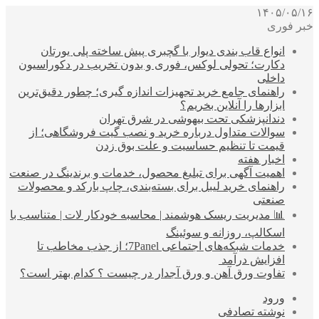
۱۴۰۵/۰۵/۱۶
خبر فوری
انواع قاب بندی دیوار با گچبری پیش ساخته پلی یورتان
دکارت؛ تحولی لوکس، فوری و بدون تخریب در دکوراسیون
داخلی
راهنمای جامع خرید تجهیزات اندازه گیری؛ چطور دقیق‌ترین
ابزارها را آنلاین بخریم؟
دندانپزشکی تحت بیهوشی در شرق تهران
سوالات متداول درباره خرید و نصب گیت فروشگاهی؛ از
قیمت تا تنظیم حساسیت و علت بوق زدن
اخبار هفته
اهمیت آگهی برای تبلیغ محصول، خدمات و برندینگ در صنعت
راهنمای خرید لیبل برای بسته‌بندی، چاپ بارکد و محصولات
صنعتی
📊 مدیریت ریسک هوشمند | محاسبه خودکار لات | متناسب با
اسکالپ، روزانه و سوئینگ
خدمات شبکه‌های اجتماعی 7Panel؛ از جذب مخاطب تا
افزایش درآمد
تفاوت ورق آهن و ورق آجدار در چیست ؟ کدام بهتر است؟
ورود
نوشته تصادفی