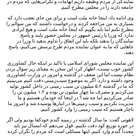
نمایندگی از مردم وظیفه داریم ابهامات و نگرانی‌هایی که مردم در
جامعه دارند را در مجلس مطرح کنیم.
وی ادامه داد: اینجا خانه ملت است و برای من جای تعجب دارد که
بسیاری به من مراجعه کردند و درخواست داشتند که من سوالم را
مطرح نکنم اما باید بگویم که اینجا خانه ملت است و هیچ ایرادی
ندارد که وزرا یا رئیس جمهور در مجلس حضور یابند و پاسخ
نمایندگان را بدهند بلکه باید این اتفاق را تداوم بدهید تا وزرا در
جاهایی که ما به عنوان نماینده مردم طرح پرسش می‌کنیم، پاسخ
دهند.
این نماینده مجلس شورای اسلامی با تاکید بر اینکه حال کشاورزی
کشور خوب نیست، اظهار کرد: این سخن به معنای زیر سوال بردن
نظام نیست اما این ضعف در گذشته و امروز در وزارت کشاورزی
وجود داشته و دارد. اگر به موضوع سیب‌زمینی دقت کنیم می‌بینیم
که ما در گذشته ۵.۲ میلیون تن سیب زمینی در داخل کشور تولید
می‌کردیم و مصرف ما چهار میلیون تن بوده و ۱.۲ میلیون تن را
صادر می‌کردیم اما چه شد؟ در اینجا که خودمان هستیم و ما
مدیریت نکردیم و سیب زمینی‌ها در انبارها پوسیده شد و امروز ما
ناچار هستیم که سیب زمینی را وارد کشور کنیم.
لاهوتی گفت: ما سال گذشته در زمینه گندم خودکفا بودیم ولی اگر
در حوزه توزیع کود دقت نکنیم، قول می‌دهم که امسال نیز باید
مجددا گندم وارد کنیم. اینها مسائلی است که مردم را نگران کرده