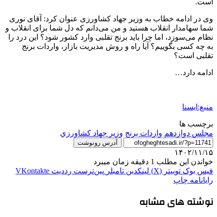
است.
وی در ادامه خطاب به وزیر جهاد کشاورزی عنوان کرد: آقای نوری
شما سهامدار انقلاب هستید و من می‌دانم که دل شما برای انقلاب و
نظام می‌سوزد، اما چرا باید برنج تقلبی وارد کشور شود؟ این درد را
به چه کسی بگوییم؟ آیا راه و روش مدیریت بازار، واردات برنج
تقلبی است؟
ادامه دارد…
منبع:ایسنا
برچسب ها
مجلس دوازدهم
واردات برنج
وزير جهاد کشاورزي
آدرس رونوشت
۱۴۰۲/۱۱/۱۵
خواندن این مطلب 1 دقیقه زمان میبرد
فیس بوک
توییتر (X)
لینکدین
‫تامبلر
‫پین‌ترست
‫رددیت
‫VKontakte
رایانامه
چاپ
نوشته های مشابه