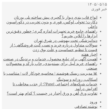
۱۴۰۵/۰۵/۱۵
خبر فوری
انواع قاب بندی دیوار با گچبری پیش ساخته پلی یورتان
دکارت؛ تحولی لوکس، فوری و بدون تخریب در دکوراسیون
داخلی
راهنمای جامع خرید تجهیزات اندازه گیری؛ چطور دقیق‌ترین
ابزارها را آنلاین بخریم؟
دندانپزشکی تحت بیهوشی در شرق تهران
سوالات متداول درباره خرید و نصب گیت فروشگاهی؛ از
قیمت تا تنظیم حساسیت و علت بوق زدن
اخبار هفته
اهمیت آگهی برای تبلیغ محصول، خدمات و برندینگ در صنعت
راهنمای خرید لیبل برای بسته‌بندی، چاپ بارکد و محصولات
صنعتی
📊 مدیریت ریسک هوشمند | محاسبه خودکار لات | متناسب با
اسکالپ، روزانه و سوئینگ
خدمات شبکه‌های اجتماعی 7Panel؛ از جذب مخاطب تا
افزایش درآمد
تفاوت ورق آهن و ورق آجدار در چیست ؟ کدام بهتر است؟
ورود
نوشته تصادفی