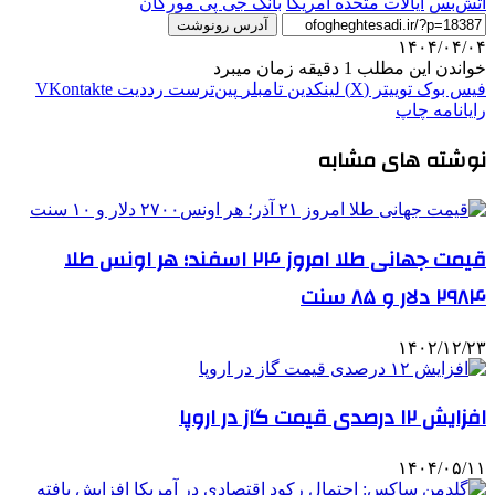
آتش‌بس
ایالات متحده امریکا
بانک جی پی مورگان
آدرس رونوشت
۱۴۰۴/۰۴/۰۴
خواندن این مطلب 1 دقیقه زمان میبرد
فیس بوک
توییتر (X)
لینکدین
‫تامبلر
‫پین‌ترست
‫رددیت
‫VKontakte
رایانامه
چاپ
نوشته های مشابه
قیمت جهانی طلا امروز ۲۴ اسفند؛ هر اونس طلا
۲۹۸۴ دلار و ۸۵ سنت
۱۴۰۲/۱۲/۲۳
افزایش ۱۲ درصدی قیمت گاز در اروپا
۱۴۰۴/۰۵/۱۱