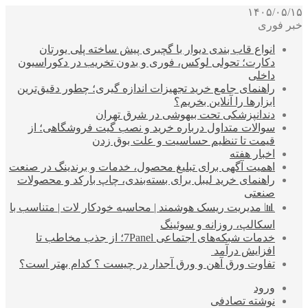
۱۴۰۵/۰۵/۱۵
خبر فوری
انواع قاب بندی دیوار با گچبری پیش ساخته پلی یورتان
دکارت؛ تحولی لوکس، فوری و بدون تخریب در دکوراسیون
داخلی
راهنمای جامع خرید تجهیزات اندازه گیری؛ چطور دقیق‌ترین
ابزارها را آنلاین بخریم؟
دندانپزشکی تحت بیهوشی در شرق تهران
سوالات متداول درباره خرید و نصب گیت فروشگاهی؛ از
قیمت تا تنظیم حساسیت و علت بوق زدن
اخبار هفته
اهمیت آگهی برای تبلیغ محصول، خدمات و برندینگ در صنعت
راهنمای خرید لیبل برای بسته‌بندی، چاپ بارکد و محصولات
صنعتی
📊 مدیریت ریسک هوشمند | محاسبه خودکار لات | متناسب با
اسکالپ، روزانه و سوئینگ
خدمات شبکه‌های اجتماعی 7Panel؛ از جذب مخاطب تا
افزایش درآمد
تفاوت ورق آهن و ورق آجدار در چیست ؟ کدام بهتر است؟
ورود
نوشته تصادفی