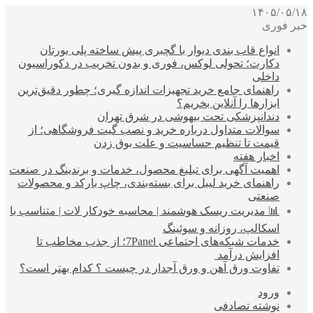
۱۴۰۵/۰۵/۱۸
خبر فوری
انواع قاب بندی دیوار با گچبری پیش ساخته پلی یورتان
دکارت؛ تحولی لوکس، فوری و بدون تخریب در دکوراسیون
داخلی
راهنمای جامع خرید تجهیزات اندازه گیری؛ چطور دقیق‌ترین
ابزارها را آنلاین بخریم؟
دندانپزشکی تحت بیهوشی در شرق تهران
سوالات متداول درباره خرید و نصب گیت فروشگاهی؛ از
قیمت تا تنظیم حساسیت و علت بوق زدن
اخبار هفته
اهمیت آگهی برای تبلیغ محصول، خدمات و برندینگ در صنعت
راهنمای خرید لیبل برای بسته‌بندی، چاپ بارکد و محصولات
صنعتی
📊 مدیریت ریسک هوشمند | محاسبه خودکار لات | متناسب با
اسکالپ، روزانه و سوئینگ
خدمات شبکه‌های اجتماعی 7Panel؛ از جذب مخاطب تا
افزایش درآمد
تفاوت ورق آهن و ورق آجدار در چیست ؟ کدام بهتر است؟
ورود
نوشته تصادفی