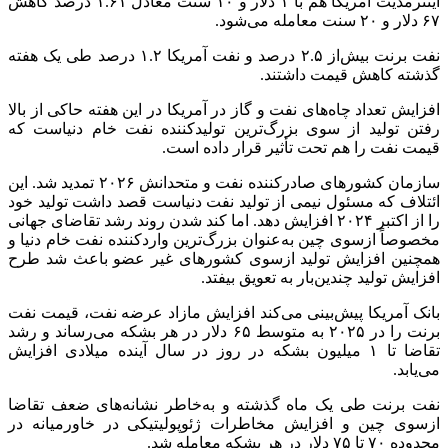
اینترمدیت
آمریکا هم با ۱ دلار و ۱۰ سنت معادل ۱.۶۱ درصد کاهش
۶۷ دلار و ۲۰ سنت معامله می‌شود.
نفت
برنت
بیش‌از ۲.۵ درصد و نفت آمریکا ۱.۲ درصد طی یک هفته
گذشته کاهش قیمت داشتند.
افزایش تعداد چاه‌های نفت و گاز در آمریکا در این هفته حاکی از بالا
رفتن تولید از سوی بزرگ‌ترین تولیدکننده نفت خام دنیاست که
قیمت نفت را هم تحت تأثیر قرار داده است.
سازمان کشورهای صادرکننده نفت و متحدانش ۲۰۲۶ تمدید شد. این
ائتلاف که مسئول نیمی از تولید نفت دنیاست قصد داشت تولید خود
را از اکتبر ۲۰۲۴ افزایش دهد. اما کند شدن روند رشد تقاضای جهانی
مخصوصاً
ازسوی
چین به‌عنوان بزرگ‌ترین واردکننده نفت خام دنیا و
همچنین افزایش تولید
ازسوی
کشورهای غیر عضو باعث شد طرح
افزایش تولید چندین‌بار به تعویق بیفتد.
بانک آمریکا پیش‌بینی می‌کند افزایش مازاد عرضه نفت، قیمت نفت
برنت
را در ۲۰۲۵ به متوسط ۶۵ دلار در هر بشکه می‌رساند و رشد
تقاضا تا ۱ میلیون بشکه در روز در سال آینده میلادی افزایش
می‌یابد.
نفت
برنت
طی یک ماه گذشته و به‌خاطر نشانه‌های ضعف تقاضا
ازسوی
چین و افزایش مخاطرات
ژئوپولیتیکی
در خاورمیانه در
محدوده ۷۰ تا ۷۵ دلار در هر بشکه معامله شد.