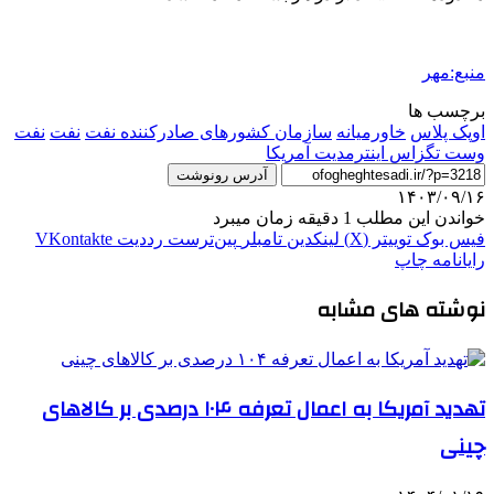
منبع:مهر
برچسب ها
اوپک پلاس
خاورمیانه
سازمان کشورهای صادرکننده نفت
نفت
نفت
وست تگزاس اینترمدیت آمریکا
آدرس رونوشت
۱۴۰۳/۰۹/۱۶
خواندن این مطلب 1 دقیقه زمان میبرد
فیس بوک
توییتر (X)
لینکدین
‫تامبلر
‫پین‌ترست
‫رددیت
‫VKontakte
رایانامه
چاپ
نوشته های مشابه
تهدید آمریکا به اعمال تعرفه ۱۰۴ درصدی بر کالاهای
چینی