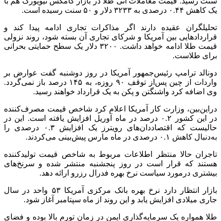
سنت رسید. قیمت معاملات آتی طلا در بازار
کامکس
نیویورک هم با
یک کاهش ۰.۴۴ درصدی به ۳۲۳۳ دلار و ۵۰ سنت رسیده است.
تحلیلگران عقیده دارند اگر مذاکرات تجاری ادامه پیدا کند و
قراردادهایی بین آمریکا و شرکای تجاری آن بسته شود، روند نزولی
قیمت طلا ادامه خواهد داشت. ۳۲۰۰ دلار یک سطح حمایتی بحرانی
برای طلاست.
دونالد ترامپ رئیس‌جمهور آمریکا در روز دوشنبه گفت عوارض بر
واردات از چین پس‌از توقف ۹۰ روزه، به ۱۴۵ درصد باز نمی‌گردد.
وی اضافه کرد واشنگتن و پکن به یک قرارداد خواهند رسید.
دراین‌بین، وزارت کار آمریکا اعلام کرد شاخص قیمت مصرف‌کننده
در این کشور ۰.۲ درصد در ماه آوریل افزایش یافته است. این در
حالیست که اقتصاددان‌های رویترز یک افزایش ۰.۳ درصدی را
به‌دنبال کاهش ۰.۱ درصدی در ماه مارس پیش‌بینی می‌کردند.
تاجران حالا منتظر اطلاعات مربوط به شاخص قیمت تولیدکننده
هستند که قرار است در روز پنجشنبه منتشر شده و سرنخ‌های
بیشتری
درمورد
سیاست نرخ بهره فدرال رزرو ارائه دهد.
بازار انتظار دارد نرخ بهره بانک مرکزی آمریکا ۵۳ واحد در سال
جاری میلادی افزایش یابد و این روند از ماه سپتامبر آغاز شود.
طلا همواره یک سرمایه‌گذاری ایمن در زمان تورم بالا بوده و فضای