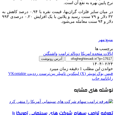
نرخ پایین بهره به نفع آن است.
در میان سایر فلزات گران‌بها، قیمت نقره با ۰.۹۴ درصد کاهش به
۳۲ دلار و ۷۹ سنت رسید و پلاتین با یک افزایش ۰.۲۰ درصدی ۹۹۳
دلار و ۹۴ سنت معامله می‌شود.
منبع:مهر
برچسب ها
ایالات متحده امریکا
دونالد ترامپ
واشنگتن
آدرس رونوشت
۱۴۰۴/۰۲/۲۴
خواندن این مطلب 1 دقیقه زمان میبرد
فیس بوک
توییتر (X)
لینکدین
‫تامبلر
‫پین‌ترست
‫رددیت
‫VKontakte
رایانامه
چاپ
نوشته های مشابه
تعرفه ترامپ سهام شرکت های سینمایی آمریکا را