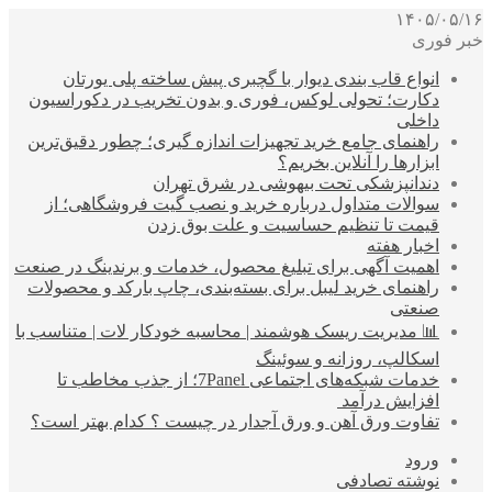
۱۴۰۵/۰۵/۱۶
خبر فوری
انواع قاب بندی دیوار با گچبری پیش ساخته پلی یورتان
دکارت؛ تحولی لوکس، فوری و بدون تخریب در دکوراسیون
داخلی
راهنمای جامع خرید تجهیزات اندازه گیری؛ چطور دقیق‌ترین
ابزارها را آنلاین بخریم؟
دندانپزشکی تحت بیهوشی در شرق تهران
سوالات متداول درباره خرید و نصب گیت فروشگاهی؛ از
قیمت تا تنظیم حساسیت و علت بوق زدن
اخبار هفته
اهمیت آگهی برای تبلیغ محصول، خدمات و برندینگ در صنعت
راهنمای خرید لیبل برای بسته‌بندی، چاپ بارکد و محصولات
صنعتی
📊 مدیریت ریسک هوشمند | محاسبه خودکار لات | متناسب با
اسکالپ، روزانه و سوئینگ
خدمات شبکه‌های اجتماعی 7Panel؛ از جذب مخاطب تا
افزایش درآمد
تفاوت ورق آهن و ورق آجدار در چیست ؟ کدام بهتر است؟
ورود
نوشته تصادفی