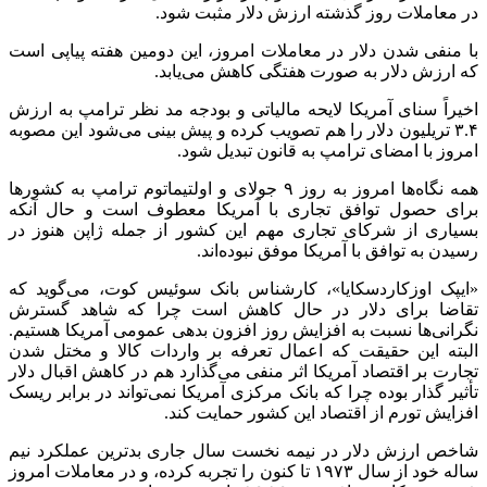
در معاملات روز گذشته ارزش دلار مثبت شود.
با منفی شدن دلار در معاملات امروز، این دومین هفته پیاپی است
که ارزش دلار به صورت هفتگی کاهش می‌یابد.
اخیراً سنای آمریکا لایحه مالیاتی و بودجه مد نظر ترامپ به ارزش
۳.۴ تریلیون دلار را هم تصویب کرده و پیش بینی می‌شود این مصوبه
امروز با امضای ترامپ به قانون تبدیل شود.
همه نگاه‌ها امروز به روز ۹ جولای و اولتیماتوم ترامپ به کشورها
برای حصول توافق تجاری با آمریکا معطوف است و حال آنکه
بسیاری از شرکای تجاری مهم این کشور از جمله ژاپن هنوز در
رسیدن به توافق با آمریکا موفق نبوده‌اند.
«
ایپک
اوزکاردسکایا
»، کارشناس بانک سوئیس
کوت
، می‌گوید که
تقاضا برای دلار در حال کاهش است چرا که شاهد گسترش
نگرانی‌ها نسبت به افزایش روز افزون بدهی عمومی آمریکا هستیم.
البته این حقیقت که اعمال تعرفه بر واردات کالا و مختل شدن
تجارت بر اقتصاد آمریکا اثر منفی می‌گذارد هم در کاهش اقبال دلار
تأثیر گذار بوده چرا که بانک مرکزی آمریکا نمی‌تواند در برابر ریسک
افزایش تورم از اقتصاد این کشور حمایت کند.
شاخص ارزش دلار در نیمه نخست سال جاری بدترین عملکرد نیم
ساله خود از سال ۱۹۷۳ تا کنون را تجربه کرده، و در معاملات امروز