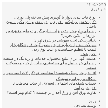
۱۴۰۵/۰۵/۱۹
خبر فوری
انواع قاب بندی دیوار با گچبری پیش ساخته پلی یورتان
دکارت؛ تحولی لوکس، فوری و بدون تخریب در دکوراسیون
داخلی
راهنمای جامع خرید تجهیزات اندازه گیری؛ چطور دقیق‌ترین
ابزارها را آنلاین بخریم؟
دندانپزشکی تحت بیهوشی در شرق تهران
سوالات متداول درباره خرید و نصب گیت فروشگاهی؛ از
قیمت تا تنظیم حساسیت و علت بوق زدن
اخبار هفته
اهمیت آگهی برای تبلیغ محصول، خدمات و برندینگ در صنعت
راهنمای خرید لیبل برای بسته‌بندی، چاپ بارکد و محصولات
صنعتی
📊 مدیریت ریسک هوشمند | محاسبه خودکار لات | متناسب با
اسکالپ، روزانه و سوئینگ
خدمات شبکه‌های اجتماعی 7Panel؛ از جذب مخاطب تا
افزایش درآمد
تفاوت ورق آهن و ورق آجدار در چیست ؟ کدام بهتر است؟
ورود
نوشته تصادفی