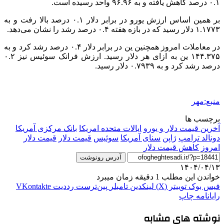
۰.۱ درصد کاهش یافته و به ۹۶.۹۶ واحد رسیده است.
بر همین اساس ارزش یورو در برابر دلار ۰.۱ درصد بالا رفت و به
۱.۱۷۷۳ دلار رسید که در بازه هفته ۰.۴ درصد رشد را نشان می‌دهد.
در معاملات امروز همچنین ین در برابر دلار ۰.۴ درصد رشد کرد و به
۱۴۴.۳۷۵ ین به ازای هر دلار رسید. ارزش فرانک سوئیس نیز ۰.۲
درصد رشد کرد و به ۰.۷۹۳۹ دلار رسید.
منبع:مهر
برچسب ها
آخرین قیمت دلار و یورو
ایالات متحده امریکا
بانک مرکزی آمریکا
دونالد ترامپ
ژاپن
سنای آمریکا
سوئیس
قیمت دلار
قیمت دلار
امروز
کاهش قیمت دلار
آدرس رونوشت
۱۴۰۴/۰۴/۱۳
خواندن این مطلب 1 دقیقه زمان میبرد
فیس بوک
توییتر (X)
لینکدین
‫تامبلر
‫پین‌ترست
‫رددیت
‫VKontakte
رایانامه
چاپ
نوشته های مشابه