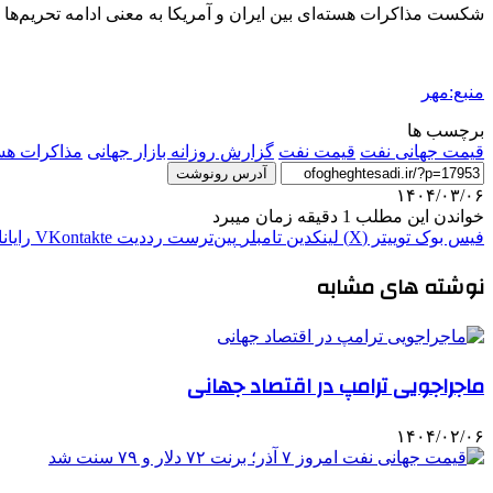
شکست مذاکرات هسته‌ای بین ایران و آمریکا به معنی ادامه تحریم‌ها عل
منبع:مهر
برچسب ها
قیمت جهانی نفت
قیمت نفت
گزارش روزانه بازار جهانی
مذاکرات هس
آدرس رونوشت
۱۴۰۴/۰۳/۰۶
خواندن این مطلب 1 دقیقه زمان میبرد
فیس بوک
توییتر (X)
لینکدین
‫تامبلر
‫پین‌ترست
‫رددیت
‫VKontakte
رایان
نوشته های مشابه
ماجراجویی ترامپ در اقتصاد جهانی
۱۴۰۴/۰۲/۰۶