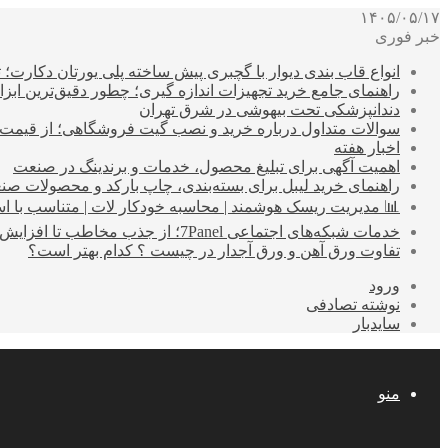
۱۴۰۵/۰۵/۱۷
خبر فوری
انواع قاب بندی دیوار با گچبری پیش ساخته پلی یورتان دکارت
راهنمای جامع خرید تجهیزات اندازه گیری؛ چطور دقیق‌ترین ابزاره
دندانپزشکی تحت بیهوشی در شرق تهران
سوالات متداول درباره خرید و نصب گیت فروشگاهی؛ از قیمت
اخبار هفته
اهمیت آگهی برای تبلیغ محصول، خدمات و برندینگ در صنعت
راهنمای خرید لیبل برای بسته‌بندی، چاپ بارکد و محصولات صن
📊 مدیریت ریسک هوشمند | محاسبه خودکار لات | متناسب با اس
خدمات شبکه‌های اجتماعی 7Panel؛ از جذب مخاطب تا افزایش درآمد
تفاوت ورق آهن و ورق آجدار در چیست ؟ کدام بهتر است؟
ورود
نوشته تصادفی
سایدبار
منو