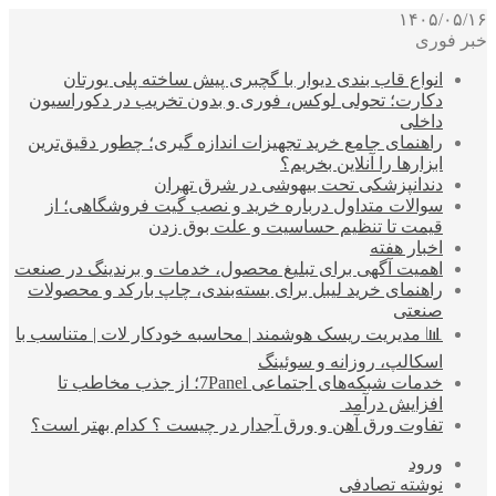
۱۴۰۵/۰۵/۱۶
خبر فوری
انواع قاب بندی دیوار با گچبری پیش ساخته پلی یورتان
دکارت؛ تحولی لوکس، فوری و بدون تخریب در دکوراسیون
داخلی
راهنمای جامع خرید تجهیزات اندازه گیری؛ چطور دقیق‌ترین
ابزارها را آنلاین بخریم؟
دندانپزشکی تحت بیهوشی در شرق تهران
سوالات متداول درباره خرید و نصب گیت فروشگاهی؛ از
قیمت تا تنظیم حساسیت و علت بوق زدن
اخبار هفته
اهمیت آگهی برای تبلیغ محصول، خدمات و برندینگ در صنعت
راهنمای خرید لیبل برای بسته‌بندی، چاپ بارکد و محصولات
صنعتی
📊 مدیریت ریسک هوشمند | محاسبه خودکار لات | متناسب با
اسکالپ، روزانه و سوئینگ
خدمات شبکه‌های اجتماعی 7Panel؛ از جذب مخاطب تا
افزایش درآمد
تفاوت ورق آهن و ورق آجدار در چیست ؟ کدام بهتر است؟
ورود
نوشته تصادفی