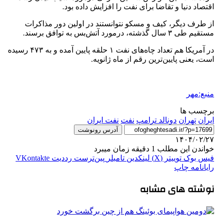
اقتصاد دنیا و تقاضا برای نفت را افزایش داده بود.
از طرف دیگر، کیف و مسکو نتوانستند در اولین دور مذاکرات
مستقیم طی ۳ سال گذشته،
درمورد
آتش‌بس به توافق برسند.
در آمریکا هم تعداد چاه‌های نفت ۱ حلقه پایین آمده و به ۴۷۳ رسیده
است، یعنی پایین‌ترین رقم از ماه ژانویه.
منبع:مهر
برچسب ها
ایران
تهران
دونالد ترامپ
نفت
نفت ایران
آدرس رونوشت
۱۴۰۴/۰۲/۲۷
خواندن این مطلب 1 دقیقه زمان میبرد
فیس بوک
توییتر (X)
لینکدین
‫تامبلر
‫پین‌ترست
‫رددیت
‫VKontakte
رایانامه
چاپ
نوشته های مشابه