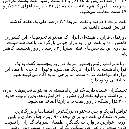
۱.۳۶ درصد افزایش به ۶۵ دلار و ۴۱ سنت رسید. نفت
وست
تگزاس
اینترمدیت
آمریکا هم با ۸۷ سنت معادل ۱.۴۱ درصد افزای ۶۲ دلار و
۴۹ سنت معامله می‌شود.
نفت
برنت
۱ درصد و نفت آمریکا ۲.۴ درصد طی یک هفته گذشته
افزایش قیمت داشته‌اند.‌
دورنمای قرارداد هسته‌ای ایران که می‌تواند تحریم‌های این کشور را
کاهش داده و نفت آن را به بازار جهانی بازگرداند، باعث شد قیمت
هر دوی این شاخص‌های نفتی بیش‌از ۲ درصد در روز پنجشنبه کاهش
یابد.
دونالد ترامپ رئیس‌جمهور آمریکا در روز پنجشنبه گفت به یک
قرارداد هسته‌ای با ایران نزدیک می‌شوند و تهران تا حدی با مفاد این
قرارداد موافقت کرده‌است. اما برخی منابع آگاه می‌گویند هنوز
اختلافاتی وجود دارد.
تحلیلگران عقیده دارند یک قرارداد هسته‌ای می‌تواند تحریم‌های ایران
را برداشته و تولید نفت این کشور را افزایش دهد. بدین ترتیب حدود
۴۰۰ هزار بشکه در روز نفت به بازارها اضافه می‌شود.
توافق آمریکا و چین به‌عنوان بزرگ‌ترین اقتصادها و بزرگ‌ترین
مصرف‌کنندگان نفت دنیا برای توقف ۹۰ روزه جنگ تجاری و پایین
آوردن عوارض بر واردات یکدیگر، اطمینان سرمایه‌گذاران را تقویت
کرده‌است. این عوارض سنگین نگرانی
درمورد
آسیب دیدن رشد