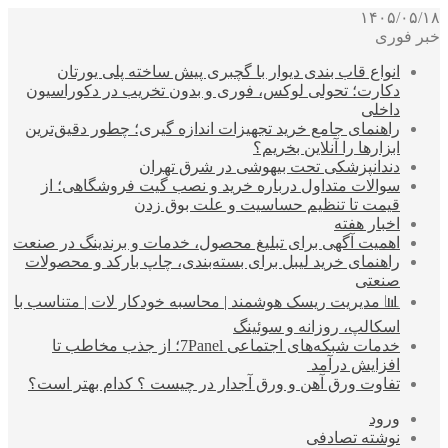
۱۴۰۵/۰۵/۱۸
خبر فوری
انواع قاب بندی دیوار با گچبری پیش ساخته پلی یورتان
دکارت؛ تحولی لوکس، فوری و بدون تخریب در دکوراسیون
داخلی
راهنمای جامع خرید تجهیزات اندازه گیری؛ چطور دقیق‌ترین
ابزارها را آنلاین بخریم؟
دندانپزشکی تحت بیهوشی در شرق تهران
سوالات متداول درباره خرید و نصب گیت فروشگاهی؛ از
قیمت تا تنظیم حساسیت و علت بوق زدن
اخبار هفته
اهمیت آگهی برای تبلیغ محصول، خدمات و برندینگ در صنعت
راهنمای خرید لیبل برای بسته‌بندی، چاپ بارکد و محصولات
صنعتی
📊 مدیریت ریسک هوشمند | محاسبه خودکار لات | متناسب با
اسکالپ، روزانه و سوئینگ
خدمات شبکه‌های اجتماعی 7Panel؛ از جذب مخاطب تا
افزایش درآمد
تفاوت ورق آهن و ورق آجدار در چیست ؟ کدام بهتر است؟
ورود
نوشته تصادفی