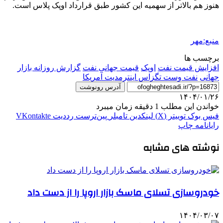
هنوز هم بالاتر از سهمیه این کشور طبق قرارداد اوپک پلاس است.
منبع:مهر
برچسب ها
افزایش قیمت نفت
اوپک
قیمت جهانی نفت
گزارش روزانه بازار
جهانی
نفت وست تگزاس اینترمدیت آمریکا
آدرس رونوشت
۱۴۰۴/۰۱/۲۶
خواندن این مطلب 1 دقیقه زمان میبرد
فیس بوک
توییتر (X)
لینکدین
‫تامبلر
‫پین‌ترست
‫رددیت
‫VKontakte
رایانامه
چاپ
نوشته های مشابه
خودروسازی تسلای ماسک بازار اروپا را از دست داد
۱۴۰۴/۰۳/۰۷