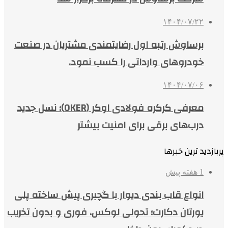
۱۴۰۴/۰۷/۲۲
برساوش رتبه اول رضایتمندی مشتریان در صنعت
خودروهای وارداتی را کسب نمود.
۱۴۰۴/۰۷/۰۶
معرفی کرکره فولادی اوکر (OKER)؛ نسل جدید
درب‌های برقی برای امنیت بیشتر
پربازدید ترین خبرها
1 هفته پیش
انواع قاب بندی دیوار با گچبری پیش ساخته پلی
یورتان دکارت؛ تحولی لوکس، فوری و بدون تخریب