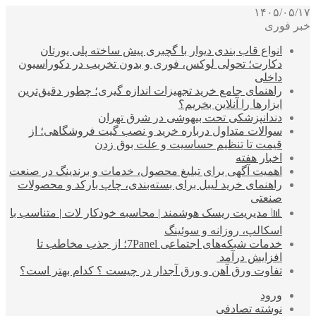
۱۴۰۵/۰۵/۱۷
خبر فوری
انواع قاب بندی دیوار با گچبری پیش ساخته پلی یورتان
دکارت؛ تحولی لوکس، فوری و بدون تخریب در دکوراسیون
داخلی
راهنمای جامع خرید تجهیزات اندازه گیری؛ چطور دقیق‌ترین
ابزارها را آنلاین بخریم؟
دندانپزشکی تحت بیهوشی در شرق تهران
سوالات متداول درباره خرید و نصب گیت فروشگاهی؛ از
قیمت تا تنظیم حساسیت و علت بوق زدن
اخبار هفته
اهمیت آگهی برای تبلیغ محصول، خدمات و برندینگ در صنعت
راهنمای خرید لیبل برای بسته‌بندی، چاپ بارکد و محصولات
صنعتی
📊 مدیریت ریسک هوشمند | محاسبه خودکار لات | متناسب با
اسکالپ، روزانه و سوئینگ
خدمات شبکه‌های اجتماعی 7Panel؛ از جذب مخاطب تا
افزایش درآمد
تفاوت ورق آهن و ورق آجدار در چیست ؟ کدام بهتر است؟
ورود
نوشته تصادفی