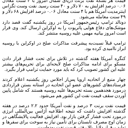
قیمت هر بشکه نفت
برنت
دریای شمال امروز با ۴ سنت معادل
۰.۰۶ درصد افزایش به ۷۰ دلار و ۴۰ سنت رسید. نفت
وست
تگزاس
اینترمدیت
آمریکا هم با ۴ سنت معادل ۰.۰۶ درصد افزایش ۶۸ دلار و
۴۹ سنت معامله می‌شود.
دونالد ترامپ رئیس‌جمهور آمریکا در روز یکشنبه گفت قصد دارد
موشک‌های دفاع هوایی پاتریوت را به اوکراین ارسال کند. وی قرار
است امروز بیانیه مهمی علیه روسیه منتشر کند.
ترامپ قبلاً نسبت‌به پیشرفت مذاکرات صلح در اوکراین با روسیه
ابراز ناامیدی کرده بود.
کنگره آمریکا هفته گذشته در تلاش برای تحت فشار قرار دادن
مسکو برای ادامه مذاکرات صلح لایحه‌ای برای تحریم‌های بیشتر
علیه این کشور تصویب کرد که باید مورد حمایت ترامپ قرار بگیرد.
چهار منبع از اتحادیه اروپا پس‌از اجلاس روز یکشنبه اعلام کردند
فرستاده‌های کشورهای عضو این اتحادیه در آستانه بستن قراردادی
درمورد
هجدهمین بسته تحریم‌ها علیه روسیه هستند که شامل پایین
آوردن سقف قیمت نفت این کشور هم می‌شود.
قیمت نفت
برنت
۳ درصد و نفت آمریکا حدود ۲.۲ درصد در هفته
گذشته افزایش داشت که نتیجه اطلاعیه آژانس بین‌المللی انرژی
درمورد
تحت فشار گرفتن بازار بود. افزایش فعالیت پالایشگاهی در
زمان اوج مصرف تابستان برای تأمین نیاز به سوخت برای سفرها و
تولید برق از دلایل بالا رفتن قیمت نفت بوده‌است.