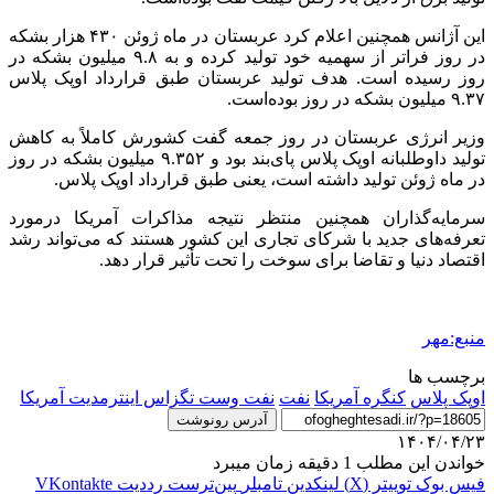
این آژانس همچنین اعلام کرد عربستان در ماه ژوئن ۴۳۰ هزار بشکه
در روز فراتر از سهمیه خود تولید کرده و به ۹.۸ میلیون بشکه در
روز رسیده است. هدف تولید عربستان طبق قرارداد اوپک پلاس
۹.۳۷ میلیون بشکه در روز بوده‌است.
وزیر انرژی عربستان در روز جمعه گفت کشورش کاملاً به کاهش
تولید داوطلبانه اوپک پلاس پای‌بند بود و ۹.۳۵۲ میلیون بشکه در روز
در ماه ژوئن تولید داشته است، یعنی طبق قرارداد اوپک پلاس.
سرمایه‌گذاران همچنین منتظر نتیجه مذاکرات آمریکا
درمورد
تعرفه‌های جدید با شرکای تجاری این کشور هستند که می‌تواند رشد
اقتصاد دنیا و تقاضا برای سوخت را تحت تأثیر قرار دهد.
منبع:مهر
برچسب ها
اوپک پلاس
کنگره آمریکا
نفت
نفت وست تگزاس اینترمدیت آمریکا
آدرس رونوشت
۱۴۰۴/۰۴/۲۳
خواندن این مطلب 1 دقیقه زمان میبرد
فیس بوک
توییتر (X)
لینکدین
‫تامبلر
‫پین‌ترست
‫رددیت
‫VKontakte