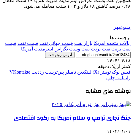
همچنین نفت
وست
تگزاس
اینترمدیت
آمریکا هم با ۱۹ سنت معادل
۰.۲۸ درصد کاهش ۶۸ دلار و ۴ ۱۰ سنت معامله می‌شود.
منبع:مهر
برچسب ها
ایالات متحده امریکا
بازار نفت
قیمت جهانی نفت
قیمت نفت
قیمت
نفت برنت
نفت برنت
نفت وست تگزاس اینترمدیت آمریکا
آدرس رونوشت
۱۴۰۴/۰۴/۱۸
کمتر از یک دقیقه
فیس بوک
توییتر (X)
لینکدین
‫تامبلر
‫پین‌ترست
‫رددیت
‫VKontakte
رایانامه
چاپ
نوشته های مشابه
جنگ تجاری ترامپ و سلام آمریکا به رکود اقتصادی
۱۴۰۴/۰۱/۰۱