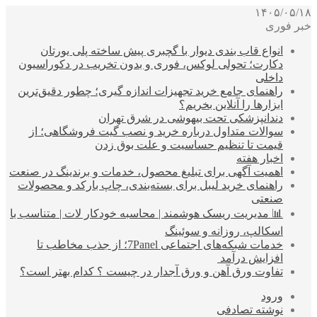
۱۴۰۵/۰۵/۱۸
خبر فوری
انواع قاب بندی دیوار با گچبری پیش ساخته پلی یورتان
دکارت؛ تحولی لوکس، فوری و بدون تخریب در دکوراسیون
داخلی
راهنمای جامع خرید تجهیزات اندازه گیری؛ چطور دقیق‌ترین
ابزارها را آنلاین بخریم؟
دندانپزشکی تحت بیهوشی در شرق تهران
سوالات متداول درباره خرید و نصب گیت فروشگاهی؛ از
قیمت تا تنظیم حساسیت و علت بوق زدن
اخبار هفته
اهمیت آگهی برای تبلیغ محصول، خدمات و برندینگ در صنعت
راهنمای خرید لیبل برای بسته‌بندی، چاپ بارکد و محصولات
صنعتی
📊 مدیریت ریسک هوشمند | محاسبه خودکار لات | متناسب با
اسکالپ، روزانه و سوئینگ
خدمات شبکه‌های اجتماعی 7Panel؛ از جذب مخاطب تا
افزایش درآمد
تفاوت ورق آهن و ورق آجدار در چیست ؟ کدام بهتر است؟
ورود
نوشته تصادفی