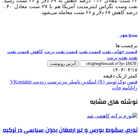
۲۲ سنت معادل ۰.۳۲ درصد کاهش به ۶۹ دلار و ۳۶ سنت رسید.
نفت
وست
تگزاس
اینترمدیت
آمریکا هم با ۲۷ سنت معادل ۰.۴۰
درصد کاهش ۶۷ دلار و ۶۶ سنت معامله می‌شود.
منبع:مهر
برچسب ها
قیمت جهانی نفت
قیمت نفت
قیمت نفت برنت
کاهش قیمت نفت
نفت
نفت برنت
آدرس رونوشت
۱۴۰۴/۰۴/۱۷
کمتر از یک دقیقه
فیس بوک
توییتر (X)
لینکدین
‫تامبلر
‫پین‌ترست
‫رددیت
‫VKontakte
رایانامه
چاپ
نوشته های مشابه
تورم، سقوط بورس و لیر ارمغان بحران سیاسی در ترکیه