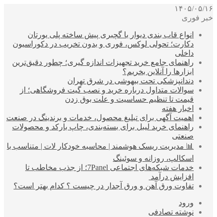
۱۴۰۵/۰۵/۱۶
خبر فوری
انواع قاب بندی دیوار با گچبری پیش ساخته پلی یورتان
دکارت؛ تحولی لوکس، فوری و بدون تخریب در دکوراسیون
داخلی
راهنمای جامع خرید تجهیزات اندازه گیری؛ چطور دقیق‌ترین
ابزارها را آنلاین بخریم؟
دندانپزشکی تحت بیهوشی در شرق تهران
سوالات متداول درباره خرید و نصب گیت فروشگاهی؛ از
قیمت تا تنظیم حساسیت و علت بوق زدن
اخبار هفته
اهمیت آگهی برای تبلیغ محصول، خدمات و برندینگ در صنعت
راهنمای خرید لیبل برای بسته‌بندی، چاپ بارکد و محصولات
صنعتی
📊 مدیریت ریسک هوشمند | محاسبه خودکار لات | متناسب با
اسکالپ، روزانه و سوئینگ
خدمات شبکه‌های اجتماعی 7Panel؛ از جذب مخاطب تا
افزایش درآمد
تفاوت ورق آهن و ورق آجدار در چیست ؟ کدام بهتر است؟
ورود
نوشته تصادفی