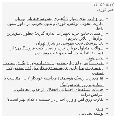
۱۴۰۵/۰۵/۱۷
خبر فوری
انواع قاب بندی دیوار با گچبری پیش ساخته پلی یورتان
دکارت؛ تحولی لوکس، فوری و بدون تخریب در دکوراسیون
داخلی
راهنمای جامع خرید تجهیزات اندازه گیری؛ چطور دقیق‌ترین
ابزارها را آنلاین بخریم؟
دندانپزشکی تحت بیهوشی در شرق تهران
سوالات متداول درباره خرید و نصب گیت فروشگاهی؛ از
قیمت تا تنظیم حساسیت و علت بوق زدن
اخبار هفته
اهمیت آگهی برای تبلیغ محصول، خدمات و برندینگ در صنعت
راهنمای خرید لیبل برای بسته‌بندی، چاپ بارکد و محصولات
صنعتی
📊 مدیریت ریسک هوشمند | محاسبه خودکار لات | متناسب با
اسکالپ، روزانه و سوئینگ
خدمات شبکه‌های اجتماعی 7Panel؛ از جذب مخاطب تا
افزایش درآمد
تفاوت ورق آهن و ورق آجدار در چیست ؟ کدام بهتر است؟
ورود
نوشته تصادفی