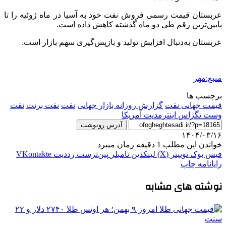
عربستان قیمت رسمی فروش نفت خود به آسیا در ماه ژوئیه را تا
پایین‌ترین رقم طی دو ماه گذشته کاهش داده است.
عربستان به‌دنبال افزایش تولید و بازپس‌گیری سهم بازار است.
منبع:مهر
برچسب ها
قیمت جهانی نفت
گزارش روزانه بازار جهانی
نفت
نفت برنت
نفت
وست تگزاس اینترمدیت آمریکا
آدرس رونوشت
۱۴۰۴/۰۳/۱۶
خواندن این مطلب 1 دقیقه زمان میبرد
فیس بوک
توییتر (X)
لینکدین
‫تامبلر
‫پین‌ترست
‫رددیت
‫VKontakte
رایانامه
چاپ
نوشته های مشابه