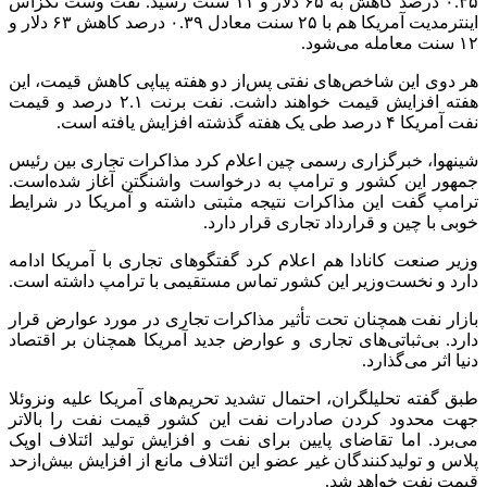
۰.۳۵ درصد کاهش به ۶۵ دلار و ۱۱ سنت رسید. نفت
وست
تگزاس
اینترمدیت
آمریکا هم با ۲۵ سنت معادل ۰.۳۹ درصد کاهش ۶۳ دلار و
۱۲ سنت معامله می‌شود.
هر دوی این شاخص‌های نفتی پس‌از دو هفته پیاپی کاهش قیمت، این
هفته افزایش قیمت خواهند داشت. نفت
برنت
۲.۱ درصد و قیمت
نفت آمریکا ۴ درصد طی یک هفته گذشته افزایش یافته است.
شینهوا
، خبرگزاری رسمی چین اعلام کرد مذاکرات تجاری بین رئیس
جمهور این کشور و ترامپ به درخواست واشنگتن آغاز شده‌است.
ترامپ گفت این مذاکرات نتیجه مثبتی داشته و آمریکا در شرایط
خوبی با چین و قرارداد تجاری قرار دارد.
وزیر صنعت کانادا هم اعلام کرد گفتگوهای تجاری با آمریکا ادامه
دارد و نخست‌وزیر این کشور تماس مستقیمی با ترامپ داشته است.
بازار نفت همچنان تحت تأثیر مذاکرات تجاری در مورد عوارض قرار
دارد. بی‌ثباتی‌های تجاری و عوارض جدید آمریکا همچنان بر اقتصاد
دنیا اثر می‌گذارد.
طبق گفته تحلیلگران، احتمال تشدید تحریم‌های آمریکا علیه ونزوئلا
جهت محدود کردن صادرات نفت این کشور قیمت نفت را بالاتر
می‌برد. اما تقاضای پایین برای نفت و افزایش تولید ائتلاف اوپک
پلاس و تولیدکنندگان غیر عضو این ائتلاف مانع از افزایش بیش‌ازحد
قیمت نفت خواهد شد.