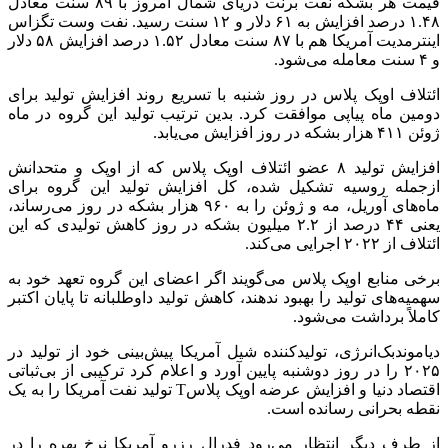
قیمت هر بشکه نفت
برنت
دریای شمال امروز با ۸۹ سنت معادل
۱.۴۸ درصد افزایش به ۶۱ دلار و ۱۲ سنت رسید. نفت
وست
تگزاس
اینترمدیت
آمریکا هم با ۸۷ سنت معادل ۱.۵۲ درصد افزایش ۵۸ دلار
و ۴ سنت معامله می‌شود.
ائتلاف اوپک پلاس در روز شنبه با تسریع روند افزایش تولید برای
دومین ماه پیاپی موافقت کرد. بدین ترتیب تولید این گروه در ماه
ژوئن ۴۱۱ هزار بشکه در روز افزایش می‌یابد.
افزایش تولید ۸ عضو ائتلاف اوپک پلاس که از اوپک و متحدانش
ازجمله روسیه تشکیل شده، کل افزایش تولید این گروه برای
ماه‌های آوریل، مه و ژوئن را به ۹۶۰ هزار بشکه در روز می‌رساند،
یعنی ۴۴ درصد از ۲.۲ میلیون بشکه در روز کاهش تولیدی که این
ائتلاف از ۲۰۲۲ اجرایی می‌کند.
برخی منابع اوپک پلاس می‌گویند اگر اعضای این گروه تعهد خود به
سهمیه‌های تولید را بهبود ندهند، کاهش تولید داوطلبانه تا پایان اکتبر
کاملاً برداشت می‌شود.
دیاموندبک‌انرژی
، تولیدکننده
شیل
آمریکا پیش‌بینی خود از تولید در
۲۰۲۵ را در روز دوشنبه پایین آورد و اعلام کرد ترکیبی از بی‌ثباتی
اقتصاد دنیا و افزایش عرضه اوپک پلاسT تولید نفت آمریکا را به یک
نقطه بحرانی رسانده است.
از طرف دیگر انتظار می‌رود فدرال رزرو آمریکا نرخ بهره را در