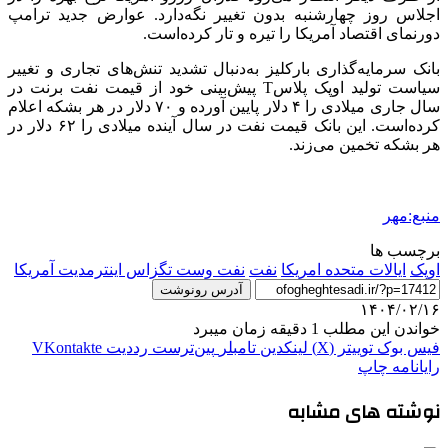
اجلاس روز چهارشنبه بدون تغییر نگه‌دارد. عوارض جدید ترامپ
دورنمای اقتصاد آمریکا را تیره و تار کرده‌است.
بانک سرمایه‌گذاری
بارکلیز
به‌دنبال تشدید تنش‌های تجاری و تغییر
سیاست تولید اوپک پلاسT پیش‌بینی خود از قیمت نفت
برنت
در
سال جاری میلادی را ۴ دلار پایین آورده و ۷۰ دلار در هر بشکه اعلام
کرده‌است. این بانک قیمت نفت در سال آینده میلادی را ۶۲ دلار در
هر بشکه تخمین می‌زند.
منبع:مهر
برچسب ها
اوپک
ایالات متحده امریکا
نفت
نفت وست تگزاس اینترمدیت آمریکا
آدرس رونوشت
۱۴۰۴/۰۲/۱۶
خواندن این مطلب 1 دقیقه زمان میبرد
فیس بوک
توییتر (X)
لینکدین
‫تامبلر
‫پین‌ترست
‫رددیت
‫VKontakte
رایانامه
چاپ
نوشته های مشابه