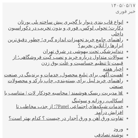
۱۴۰۵/۰۵/۱۷
خبر فوری
انواع قاب بندی دیوار با گچبری پیش ساخته پلی یورتان
دکارت؛ تحولی لوکس، فوری و بدون تخریب در دکوراسیون
داخلی
راهنمای جامع خرید تجهیزات اندازه گیری؛ چطور دقیق‌ترین
ابزارها را آنلاین بخریم؟
دندانپزشکی تحت بیهوشی در شرق تهران
سوالات متداول درباره خرید و نصب گیت فروشگاهی؛ از
قیمت تا تنظیم حساسیت و علت بوق زدن
اخبار هفته
اهمیت آگهی برای تبلیغ محصول، خدمات و برندینگ در صنعت
راهنمای خرید لیبل برای بسته‌بندی، چاپ بارکد و محصولات
صنعتی
📊 مدیریت ریسک هوشمند | محاسبه خودکار لات | متناسب با
اسکالپ، روزانه و سوئینگ
خدمات شبکه‌های اجتماعی 7Panel؛ از جذب مخاطب تا
افزایش درآمد
تفاوت ورق آهن و ورق آجدار در چیست ؟ کدام بهتر است؟
ورود
نوشته تصادفی