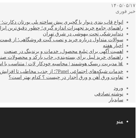
۱۴۰۵/۰۵/۱۷
خبر فوری
انواع قاب بندی دیوار با گچبری پیش ساخته پلی یورتان دکارت
راهنمای جامع خرید تجهیزات اندازه گیری؛ چطور دقیق‌ترین ابزاره
دندانپزشکی تحت بیهوشی در شرق تهران
سوالات متداول درباره خرید و نصب گیت فروشگاهی؛ از قیمت
اخبار هفته
اهمیت آگهی برای تبلیغ محصول، خدمات و برندینگ در صنعت
راهنمای خرید لیبل برای بسته‌بندی، چاپ بارکد و محصولات صن
📊 مدیریت ریسک هوشمند | محاسبه خودکار لات | متناسب با اس
خدمات شبکه‌های اجتماعی 7Panel؛ از جذب مخاطب تا افزایش درآمد
تفاوت ورق آهن و ورق آجدار در چیست ؟ کدام بهتر است؟
ورود
نوشته تصادفی
سایدبار
منو