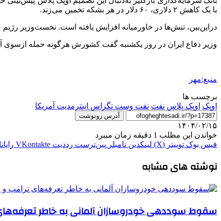
بانک سرمایه‌گذاری
بارکلیز
به‌دنبال این تصمیم اوپک پلاس پیش‌بینی 
با یک کاهش ۲ دلاری، ۶۰ دلار در هر بشکه تخمین می‌زند.
دراین‌بین، تنش‌ها در خاورمیانه افزایش یافته است. نخست‌وزیر رژیم 
وزیر دفاع ایران در روز یکشنبه گفت کشورش هرگونه حمله
ازسوی
آم
منبع:مهر
برچسب ها
اوپک
اوپک پلاس
نفت
نفت وست تگزاس اینترمدیت آمریکا
آدرس رونوشت
۱۴۰۴/۰۲/۱۵
خواندن این مطلب 1 دقیقه زمان میبرد
فیس بوک
توییتر (X)
لینکدین
‫تامبلر
‫پین‌ترست
‫رددیت
‫VKontakte
رایان
نوشته های مشابه
سقوط سوددهی خودروسازان آلمانی به خاطر تعرفه‌های ت