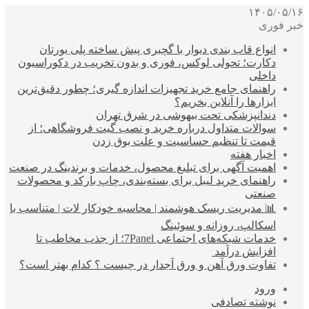
۱۴۰۵/۰۵/۱۶
خبر فوری
انواع قاب بندی دیوار با گچبری پیش ساخته پلی یورتان
دکارت؛ تحولی لوکس، فوری و بدون تخریب در دکوراسیون
داخلی
راهنمای جامع خرید تجهیزات اندازه گیری؛ چطور دقیق‌ترین
ابزارها را آنلاین بخریم؟
دندانپزشکی تحت بیهوشی در شرق تهران
سوالات متداول درباره خرید و نصب گیت فروشگاهی؛ از
قیمت تا تنظیم حساسیت و علت بوق زدن
اخبار هفته
اهمیت آگهی برای تبلیغ محصول، خدمات و برندینگ در صنعت
راهنمای خرید لیبل برای بسته‌بندی، چاپ بارکد و محصولات
صنعتی
📊 مدیریت ریسک هوشمند | محاسبه خودکار لات | متناسب با
اسکالپ، روزانه و سوئینگ
خدمات شبکه‌های اجتماعی 7Panel؛ از جذب مخاطب تا
افزایش درآمد
تفاوت ورق آهن و ورق آجدار در چیست ؟ کدام بهتر است؟
ورود
نوشته تصادفی