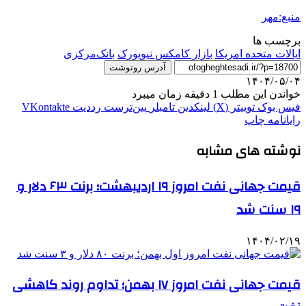
منبع:مهر
برچسب ها
ایالات متحده امریکا
بازار کامکس نیویورک
بانک‌مرکزی
آدرس رونوشت
۱۴۰۴/۰۵/۰۴
خواندن این مطلب 1 دقیقه زمان میبرد
فیس بوک
توییتر (X)
لینکدین
‫تامبلر
‫پین‌ترست
‫رددیت
‫VKontakte
رایانامه
چاپ
نوشته های مشابه
قیمت جهانی نفت امروز ۱۹ اردیبهشت؛ برنت ۶۳ دلار و
۱۹ سنت شد
۱۴۰۴/۰۲/۱۹
قیمت جهانی نفت امروز ۱۷ بهمن؛ تداوم روند کاهشی