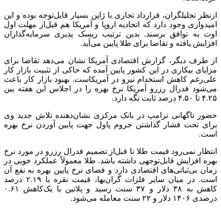
ازنظر تحلیلگران، قرارداد تجاری با ژاپن بسیار قابل‌توجه بوده و این
امیدواری وجود دارد که اتحادیه اروپا و آمریکا هم قبل‌از مهلت اول
اوت
به توافق برسند. بدین ترتیب ریسک پذیری سرمایه‌گذاران
افزایش یافته و تقاضا برای طلا پایین می‌آید.
از طرف دیگر، گزارش اقتصادی آمریکا نشان می‌دهد تقاضا برای
مزایای بیکاری در این کشور پایین آمده که حاکی از تثبیت بازار کار
علی‌رغم کاهش استخدام نیرو در آمریکاست. بهبود بازار کار باعث
می‌شود فدرال رزرو آمریکا نرخ بهره را در اجلاس این هفته بین
۴.۲۵ تا ۴.۵۰ درصد ثابت نگه دارد.
حضور ناگهانی ترامپ در بانک مرکزی نشان‌دهنده تلاش جدید وی
برای تحت فشار گذاشتن
جروم
پاول جهت پایین آوردن نرخ بهره
است.
انتظار نمی‌رود قیمت طلا تا قبل‌از تصمیم فدرال رزرو در مورد نرخ
بهره افزایش قابل‌توجهی داشته باشد. طلا معمولاً عملکرد خوبی در
زمان بی‌ثباتی‌های اقتصادی دارد و فضای نرخ پایین بهره به نفع آن
است. در میان سایر فلزات گران‌بها، قیمت نقره با ۲.۱۹ درصد
کاهش به ۳۸ دلار و ۳۷ سنت رسید و پلاتین با یک‌کاهش ۰.۶۱
درصدی ۱۴۰۶ دلار و ۲۲ سنت معامله می‌شود.