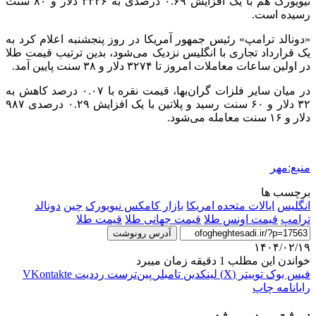
نیویورک هم با یک افزایش ۰.۶۹ درصدی به ۳۳۲۶ دلار و ۸۰ سنت
رسیده است.
«دونالد ترامپ» رئیس جمهور آمریکا در روز پنجشنبه اعلام کرد به
یک قرارداد تجاری با انگلیس نزدیک می‌شود، بدین ترتیب قیمت طلا
در اولین ساعات معاملات امروز تا ۳۲۷۴ دلار و ۳۸ سنت پایین آمد.
در میان سایر فلزات گران‌بها، قیمت نقره با ۰.۰۷ درصد کاهش به
۳۲ دلار و ۶۰ سنت رسید و پلاتین با یک افزایش ۰.۲۹ درصدی ۹۸۷
دلار و ۱۶ سنت معامله می‌شود.
منبع:مهر
برچسب ها
انگلیس
ایالات متحده امریکا
بازار کامکس نیویورک
چین
دونالد
ترامپ
قیمت اونس طلا
قیمت جهانی طلا
قیمت طلا
آدرس رونوشت
۱۴۰۴/۰۲/۱۹
خواندن این مطلب 1 دقیقه زمان میبرد
فیس بوک
توییتر (X)
لینکدین
‫تامبلر
‫پین‌ترست
‫رددیت
‫VKontakte
رایانامه
چاپ