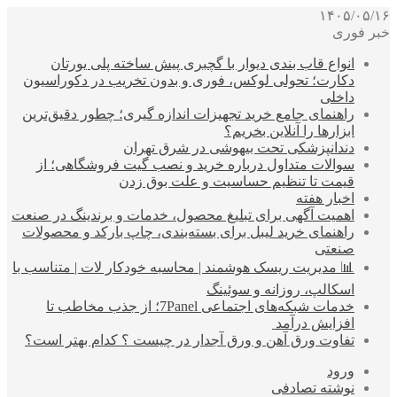
۱۴۰۵/۰۵/۱۶
خبر فوری
انواع قاب بندی دیوار با گچبری پیش ساخته پلی یورتان
دکارت؛ تحولی لوکس، فوری و بدون تخریب در دکوراسیون
داخلی
راهنمای جامع خرید تجهیزات اندازه گیری؛ چطور دقیق‌ترین
ابزارها را آنلاین بخریم؟
دندانپزشکی تحت بیهوشی در شرق تهران
سوالات متداول درباره خرید و نصب گیت فروشگاهی؛ از
قیمت تا تنظیم حساسیت و علت بوق زدن
اخبار هفته
اهمیت آگهی برای تبلیغ محصول، خدمات و برندینگ در صنعت
راهنمای خرید لیبل برای بسته‌بندی، چاپ بارکد و محصولات
صنعتی
📊 مدیریت ریسک هوشمند | محاسبه خودکار لات | متناسب با
اسکالپ، روزانه و سوئینگ
خدمات شبکه‌های اجتماعی 7Panel؛ از جذب مخاطب تا
افزایش درآمد
تفاوت ورق آهن و ورق آجدار در چیست ؟ کدام بهتر است؟
ورود
نوشته تصادفی