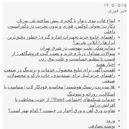
۱۴۰۵/۰۵/۱۵
خبر فوری
انواع قاب بندی دیوار با گچبری پیش ساخته پلی یورتان
دکارت؛ تحولی لوکس، فوری و بدون تخریب در دکوراسیون
داخلی
راهنمای جامع خرید تجهیزات اندازه گیری؛ چطور دقیق‌ترین
ابزارها را آنلاین بخریم؟
دندانپزشکی تحت بیهوشی در شرق تهران
سوالات متداول درباره خرید و نصب گیت فروشگاهی؛ از
قیمت تا تنظیم حساسیت و علت بوق زدن
اخبار هفته
اهمیت آگهی برای تبلیغ محصول، خدمات و برندینگ در صنعت
راهنمای خرید لیبل برای بسته‌بندی، چاپ بارکد و محصولات
صنعتی
📊 مدیریت ریسک هوشمند | محاسبه خودکار لات | متناسب با
اسکالپ، روزانه و سوئینگ
خدمات شبکه‌های اجتماعی 7Panel؛ از جذب مخاطب تا
افزایش درآمد
تفاوت ورق آهن و ورق آجدار در چیست ؟ کدام بهتر است؟
ورود
نوشته تصادفی