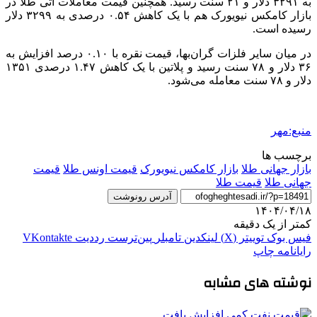
به ۳۲۹۱ دلار و ۲۱ سنت رسید. همچنین قیمت معاملات آتی طلا در
بازار
کامکس
نیویورک هم با یک کاهش ۰.۵۴ درصدی به ۳۲۹۹ دلار
رسیده است.
در میان سایر فلزات گران‌بها، قیمت نقره با ۰.۱۰ درصد افزایش به
۳۶ دلار و ۷۸ سنت رسید و پلاتین با یک کاهش ۱.۴۷ درصدی ۱۳۵۱
دلار و ۷۸ سنت معامله می‌شود.
منبع:مهر
برچسب ها
بازار جهانی طلا
بازار کامکس نیویورک
قیمت اونس طلا
قیمت
جهانی طلا
قیمت طلا
آدرس رونوشت
۱۴۰۴/۰۴/۱۸
کمتر از یک دقیقه
فیس بوک
توییتر (X)
لینکدین
‫تامبلر
‫پین‌ترست
‫رددیت
‫VKontakte
رایانامه
چاپ
نوشته های مشابه