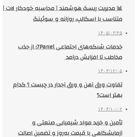
📊 مدیریت ریسک هوشمند | محاسبه خودکار لات |
متناسب با اسکالپ، روزانه و سوئینگ
۱۴۰۵/۰۳/۲۵
خدمات شبکه‌های اجتماعی 7Panel؛ از جذب
مخاطب تا افزایش درآمد
۱۴۰۳/۱۲/۰۵
تفاوت ورق آهن و ورق آجدار در چیست ؟ کدام
بهتر است؟
۱۴۰۴/۱۰/۰۲
تأمین و خرید مواد شیمیایی صنعتی و
آزمایشگاهی با قیمت به‌روز و تضمین اصالت