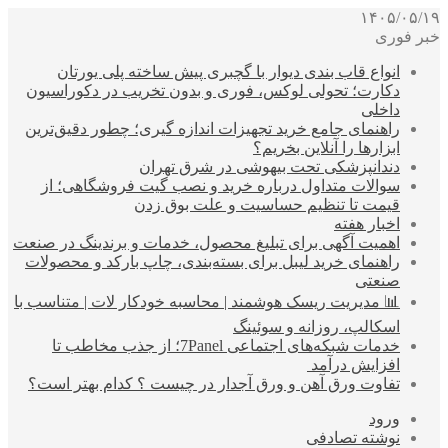
۱۴۰۵/۰۵/۱۹
خبر فوری
انواع قاب بندی دیوار با گچبری پیش ساخته پلی یورتان
دکارت؛ تحولی لوکس، فوری و بدون تخریب در دکوراسیون
داخلی
راهنمای جامع خرید تجهیزات اندازه گیری؛ چطور دقیق‌ترین
ابزارها را آنلاین بخریم؟
دندانپزشکی تحت بیهوشی در شرق تهران
سوالات متداول درباره خرید و نصب گیت فروشگاهی؛ از
قیمت تا تنظیم حساسیت و علت بوق زدن
اخبار هفته
اهمیت آگهی برای تبلیغ محصول، خدمات و برندینگ در صنعت
راهنمای خرید لیبل برای بسته‌بندی، چاپ بارکد و محصولات
صنعتی
📊 مدیریت ریسک هوشمند | محاسبه خودکار لات | متناسب با
اسکالپ، روزانه و سوئینگ
خدمات شبکه‌های اجتماعی 7Panel؛ از جذب مخاطب تا
افزایش درآمد
تفاوت ورق آهن و ورق آجدار در چیست ؟ کدام بهتر است؟
ورود
نوشته تصادفی