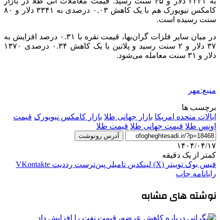
به ۳۳۳۱ دلار و ۴۵ سنت رسید. قیمت معاملات آتی طلا در بازار
کامکس
نیویورک هم با یک کاهش ۰.۰۳ درصدی به ۳۳۴۱ دلار و ۸۰
سنت رسیده است.
در میان سایر فلزات گران‌بها، قیمت نقره با ۰.۳۱ درصد افزایش به
۳۷ دلار و ۲ سنت رسید و پلاتین با یک کاهش ۰.۳۴ درصدی ۱۳۷۰
دلار و ۳۱ سنت معامله می‌شود.
منبع:مهر
برچسب ها
ایالات متحده امریکا
بازار جهانی طلا
بازار کامکس نیویورک
قیمت
اونس طلا
قیمت جهانی طلا
قیمت طلا
آدرس رونوشت
۱۴۰۴/۰۴/۱۷
کمتر از یک دقیقه
فیس بوک
توییتر (X)
لینکدین
‫تامبلر
‫پین‌ترست
‫رددیت
‫VKontakte
رایانامه
چاپ
نوشته های مشابه