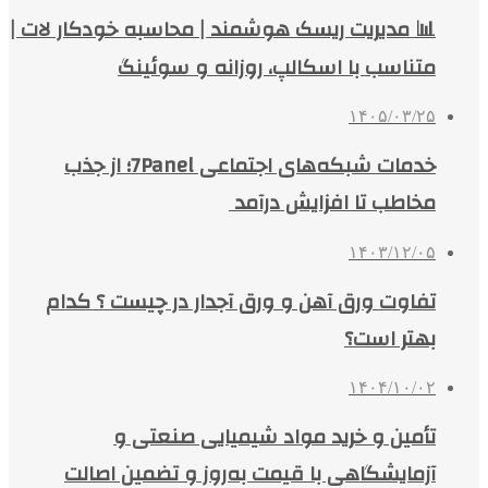
📊 مدیریت ریسک هوشمند | محاسبه خودکار لات |
متناسب با اسکالپ، روزانه و سوئینگ
۱۴۰۵/۰۳/۲۵
خدمات شبکه‌های اجتماعی 7Panel؛ از جذب
مخاطب تا افزایش درآمد
۱۴۰۳/۱۲/۰۵
تفاوت ورق آهن و ورق آجدار در چیست ؟ کدام
بهتر است؟
۱۴۰۴/۱۰/۰۲
تأمین و خرید مواد شیمیایی صنعتی و
آزمایشگاهی با قیمت به‌روز و تضمین اصالت