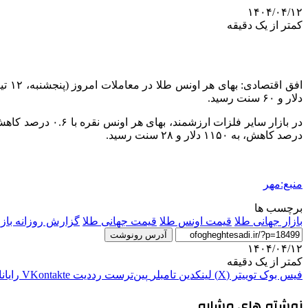
۱۴۰۴/۰۴/۱۲
کمتر از یک دقیقه
دلار و ۶۰ سنت رسید.
درصد کاهش، به ۱۱۵۰ دلار و ۲۸ سنت رسید.
منبع:مهر
برچسب ها
بازار جهانی طلا
قیمت اونس طلا
قیمت جهانی طلا
گزارش روزانه بازا
آدرس رونوشت
۱۴۰۴/۰۴/۱۲
کمتر از یک دقیقه
فیس بوک
توییتر (X)
لینکدین
‫تامبلر
‫پین‌ترست
‫رددیت
‫VKontakte
رایان
نوشته های مشابه