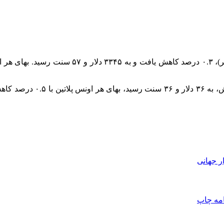
ر جهانی
امه
چاپ