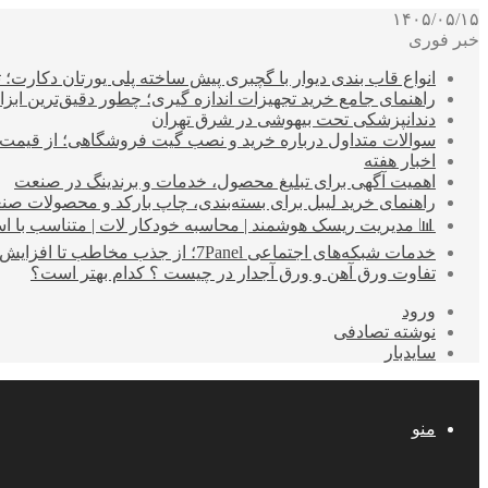
۱۴۰۵/۰۵/۱۵
خبر فوری
انواع قاب بندی دیوار با گچبری پیش ساخته پلی یورتان دکارت
راهنمای جامع خرید تجهیزات اندازه گیری؛ چطور دقیق‌ترین ابزاره
دندانپزشکی تحت بیهوشی در شرق تهران
سوالات متداول درباره خرید و نصب گیت فروشگاهی؛ از قیمت
اخبار هفته
اهمیت آگهی برای تبلیغ محصول، خدمات و برندینگ در صنعت
راهنمای خرید لیبل برای بسته‌بندی، چاپ بارکد و محصولات صن
📊 مدیریت ریسک هوشمند | محاسبه خودکار لات | متناسب با اس
خدمات شبکه‌های اجتماعی 7Panel؛ از جذب مخاطب تا افزایش درآمد
تفاوت ورق آهن و ورق آجدار در چیست ؟ کدام بهتر است؟
ورود
نوشته تصادفی
سایدبار
منو