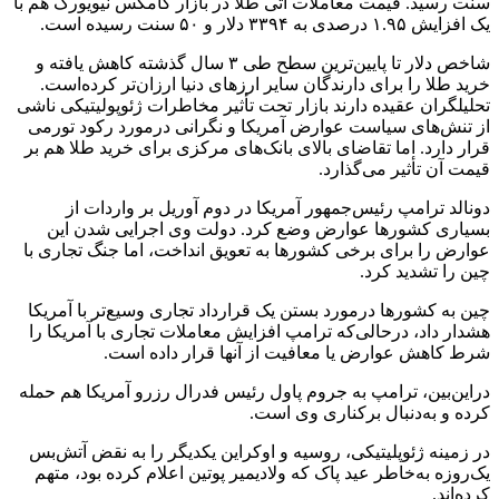
سنت رسید. قیمت معاملات آتی طلا در بازار
کامکس
نیویورک هم با
یک افزایش ۱.۹۵ درصدی به ۳۳۹۴ دلار و ۵۰ سنت رسیده است.
شاخص دلار تا پایین‌ترین سطح طی ۳ سال گذشته کاهش یافته و
خرید طلا را برای دارندگان سایر ارزهای دنیا ارزان‌تر کرده‌است.
تحلیلگران عقیده دارند بازار تحت تأثیر مخاطرات
ژئوپولیتیکی
ناشی
از تنش‌های سیاست عوارض آمریکا و نگرانی
درمورد
رکود تورمی
قرار دارد. اما تقاضای بالای بانک‌های مرکزی برای خرید طلا هم بر
قیمت آن تأثیر می‌گذارد.
دونالد ترامپ رئیس‌جمهور آمریکا در دوم آوریل بر واردات از
بسیاری کشورها عوارض وضع کرد. دولت وی اجرایی شدن این
عوارض را برای برخی کشورها به تعویق انداخت، اما جنگ تجاری با
چین را تشدید کرد.
چین به کشورها
درمورد
بستن یک قرارداد تجاری وسیع‌تر با آمریکا
هشدار داد، درحالی‌که ترامپ افزایش معاملات تجاری با آمریکا را
شرط کاهش عوارض یا معافیت از آنها قرار داده است.
دراین‌بین، ترامپ به
جروم
پاول رئیس فدرال رزرو آمریکا هم حمله
کرده و به‌دنبال برکناری وی است.
در زمینه ژئوپلیتیکی، روسیه و اوکراین یکدیگر را به نقض آتش‌بس
یک‌روزه به‌خاطر عید پاک که ولادیمیر پوتین اعلام کرده بود، متهم
کرده‌اند.