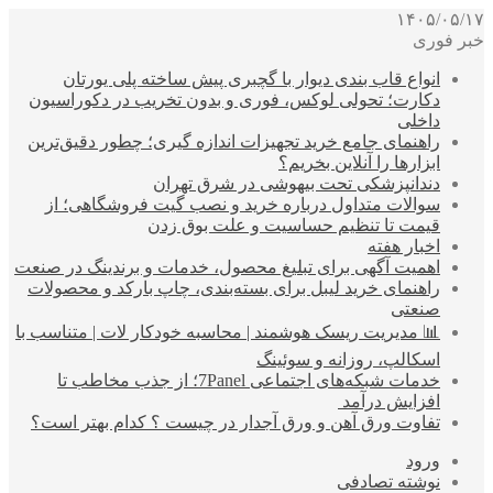
۱۴۰۵/۰۵/۱۷
خبر فوری
انواع قاب بندی دیوار با گچبری پیش ساخته پلی یورتان
دکارت؛ تحولی لوکس، فوری و بدون تخریب در دکوراسیون
داخلی
راهنمای جامع خرید تجهیزات اندازه گیری؛ چطور دقیق‌ترین
ابزارها را آنلاین بخریم؟
دندانپزشکی تحت بیهوشی در شرق تهران
سوالات متداول درباره خرید و نصب گیت فروشگاهی؛ از
قیمت تا تنظیم حساسیت و علت بوق زدن
اخبار هفته
اهمیت آگهی برای تبلیغ محصول، خدمات و برندینگ در صنعت
راهنمای خرید لیبل برای بسته‌بندی، چاپ بارکد و محصولات
صنعتی
📊 مدیریت ریسک هوشمند | محاسبه خودکار لات | متناسب با
اسکالپ، روزانه و سوئینگ
خدمات شبکه‌های اجتماعی 7Panel؛ از جذب مخاطب تا
افزایش درآمد
تفاوت ورق آهن و ورق آجدار در چیست ؟ کدام بهتر است؟
ورود
نوشته تصادفی