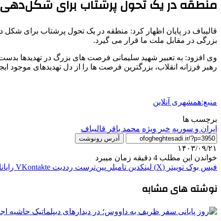
منطقه در یک تحول پرشتاب برای شکل‌دهی
قالیباف در پایان اظهار کرد: منطقه در یک تحول پرشتاب برای شکل 
بزرگی در مقابل ملت ما قرار می گیرد.
وی افزود: به تعبیر شهید سلیمانی فرصت های بزرگ در تهدیدها بدست می
رهبر فرزانه انقلاب، بزرگترین فرصت ها را از دل تهدیدهای موجود ایجا
منبع:همشهری آنلاین
برچسب ها
ایران و سوریه
خبر ویژه
محمد باقر قالیباف
آدرس رونوشت
۱۴۰۳/۰۹/۲۱
خواندن این مطلب 4 دقیقه زمان میبرد
فیس بوک
توییتر (X)
لینکدین
‫تامبلر
‫پین‌ترست
‫رددیت
‫VKontakte
رایان
نوشته های مشابه