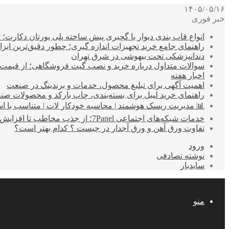
۱۴۰۵/۰۵/۱۶
خبر فوری
انواع قاب بندی دیوار با گچبری پیش ساخته پلی یورتان دکارت
راهنمای جامع خرید تجهیزات اندازه گیری؛ چطور دقیق‌ترین ابزاره
دندانپزشکی تحت بیهوشی در شرق تهران
سوالات متداول درباره خرید و نصب گیت فروشگاهی؛ از قیمت
اخبار هفته
اهمیت آگهی برای تبلیغ محصول، خدمات و برندینگ در صنعت
راهنمای خرید لیبل برای بسته‌بندی، چاپ بارکد و محصولات صن
📊 مدیریت ریسک هوشمند | محاسبه خودکار لات | متناسب با اس
خدمات شبکه‌های اجتماعی 7Panel؛ از جذب مخاطب تا افزایش درآمد
تفاوت ورق آهن و ورق آجدار در چیست ؟ کدام بهتر است؟
ورود
نوشته تصادفی
سایدبار
منو