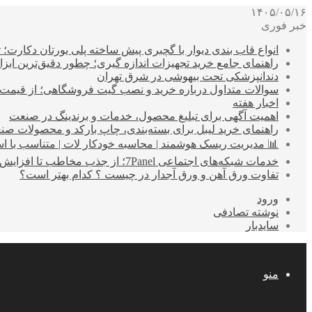
۱۴۰۵/۰۵/۱۶
خبر فوری
انواع قاب بندی دیوار با گچبری پیش ساخته پلی یورتان دکارت
راهنمای جامع خرید تجهیزات اندازه گیری؛ چطور دقیق‌ترین ابزاره
دندانپزشکی تحت بیهوشی در شرق تهران
سوالات متداول درباره خرید و نصب گیت فروشگاهی؛ از قیمت
اخبار هفته
اهمیت آگهی برای تبلیغ محصول، خدمات و برندینگ در صنعت
راهنمای خرید لیبل برای بسته‌بندی، چاپ بارکد و محصولات صن
📊 مدیریت ریسک هوشمند | محاسبه خودکار لات | متناسب با اس
خدمات شبکه‌های اجتماعی 7Panel؛ از جذب مخاطب تا افزایش درآمد
تفاوت ورق آهن و ورق آجدار در چیست ؟ کدام بهتر است؟
ورود
نوشته تصادفی
سایدبار
منو