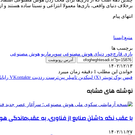
برخلاف دنیای واقعی، بازی‌ها معمولا انتزاعی و نسبتا ساده هستند و ا
انتهای پیام
منبع:ایسنا
برچسب ها
بازی قارچ‌خور
دنیای هوش مصنوعی
سوپرماریو
هوش مصنوعی
آدرس رونوشت
۱۴۰۲/۱۲/۱۳
خواندن این مطلب 1 دقیقه زمان میبرد
فیس بوک
توییتر (X)
لینکدین
‫تامبلر
‫پین‌ترست
‫رددیت
‫VKontakte
رایان
نوشته های مشابه
با عقب نگه داشتن صنایع از فناوری، به عقب‌ماندگی ه
۱۴۰۲/۱۱/۲۷