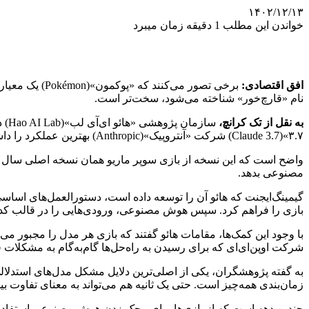
۱۴۰۲/۱۲/۱۳
خواندن این مطلب 1 دقیقه زمان میبرد
افق اقتصادی:
نام «قارچ‌خور» شناخته می‌شود، سخت‌تر است.
به نقل از تک کرانچ،
۳.۷»(Claude 3.7) شرکت «آنتروپیک»(Anthropic) بهترین عملکرد را داشت. مدل‌های هوش مصنوعی «جمینای ۱.۵ پرو»(Gemini 1.5 Pro) گوگل و «GPT-4o» شرکت «اوپن‌ای‌آی»(OpenAI) با مشکل روبه‌رو شدند.
مصنوعی بدهد.
گیمینگ‌ایجنت که هائو آن را توسعه داده است، دستورالعمل‌های اس
بازی را فراهم کرد. سپس هوش مصنوعی، ورودی‌هایی را در قالب کد پای
شرکت اوپن‌ای‌ای که برای رسیدن به راه‌حل‌ها گام‌به‌گام به مشکلات فک
به گفته پژوهشگران، یکی از اصلی‌ترین دلایل مشکل مدل‌های استدلالی 
زمان‌بندی همه‌چیز است. حتی یک ثانیه هم می‌تواند به معنای تفاوت
چندین دهه است که از بازی‌ها برای محک زدن هوش مصنوعی استفاده م