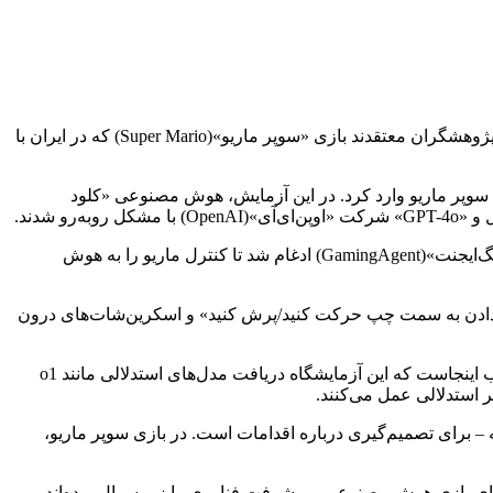
برخی تصور می‌کنند که «پوکمون»(Pokémon) یک معیار سخت برای محک زدن هوش مصنوعی به شمار می‌رود اما گروهی از پژوهشگران معتقدند بازی «سوپر ماریو»(Super Mario) که در ایران با
کالیفرنیا سن‌دیگو»(UCSD) هوش مصنوعی را به بازی‌های سوپر ماریو وارد کرد. در این آزمایش، هوش مصنوعی «کلود
واضح است که این نسخه از بازی سوپر ماریو همان نسخه اصلی سال ۱۹۸۵ نبود. این بازی در یک شبیه‌ساز به اجرا درآمد و با چارچوب «گیمینگ‌ایجنت»(GamingAgent) ادغام شد تا کنترل ماریو را به هوش
ی دادن به سمت چپ حرکت کنید/پرش کنید» و اسکرین‌شات‌های درون
با وجود این کمک‌ها، مقامات هائو گفتند که بازی هر مدل را مجبور می‌کرد تا برنامه‌ریزی مانورهای پیچیده و توسعه راهبردها را یاد بگیرد. جالب اینجاست که این آزمایشگاه دریافت مدل‌های استدلالی مانند o1
ر استدلالی عمل می‌کنند.
 – برای تصمیم‌گیری درباره اقدامات است. در بازی سوپر ماریو،
ای بازی هوش مصنوعی و پیشرفت فناوری را زیر سوال برده‌اند.