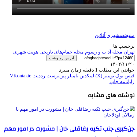
منبع:همشهری آنلاین
برچسب ها
تهران
مجله آداب و رسوم
مجله حمام‌های تاریخی
هویت شهری
آدرس رونوشت
۱۴۰۲/۱۱/۲۰
خواندن این مطلب 1 دقیقه زمان میبرد
فیس بوک
توییتر (X)
لینکدین
‫تامبلر
‫پین‌ترست
‫رددیت
‫VKontakte
رایانامه
چاپ
نوشته های مشابه
جن‌گیری جنب تکیه رضاقلی خان | مشورت در امور مهم