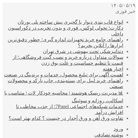
۱۴۰۵/۰۵/۱۹
خبر فوری
انواع قاب بندی دیوار با گچبری پیش ساخته پلی یورتان
دکارت؛ تحولی لوکس، فوری و بدون تخریب در دکوراسیون
داخلی
راهنمای جامع خرید تجهیزات اندازه گیری؛ چطور دقیق‌ترین
ابزارها را آنلاین بخریم؟
دندانپزشکی تحت بیهوشی در شرق تهران
سوالات متداول درباره خرید و نصب گیت فروشگاهی؛ از
قیمت تا تنظیم حساسیت و علت بوق زدن
اخبار هفته
اهمیت آگهی برای تبلیغ محصول، خدمات و برندینگ در صنعت
راهنمای خرید لیبل برای بسته‌بندی، چاپ بارکد و محصولات
صنعتی
📊 مدیریت ریسک هوشمند | محاسبه خودکار لات | متناسب با
اسکالپ، روزانه و سوئینگ
خدمات شبکه‌های اجتماعی 7Panel؛ از جذب مخاطب تا
افزایش درآمد
تفاوت ورق آهن و ورق آجدار در چیست ؟ کدام بهتر است؟
ورود
نوشته تصادفی