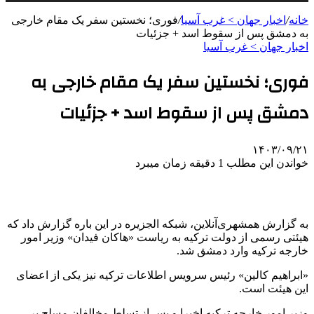
خانه
/
اخبار جهان > غرب آسیا
/
فوری؛ نخستین سفر یک مقام خارجی
به دمشق پس از سقوط اسد + جزئیات
اخبار جهان > غرب آسیا
فوری؛ نخستین سفر یک مقام خارجی به
دمشق پس از سقوط اسد + جزئیات
۱۴۰۳/۰۹/۲۱
خواندن این مطلب 1 دقیقه زمان میبرد
به گزارش همشهری‌آنلاین، شبکه الجزیره در این باره گزارش داد که
هیئتی رسمی از دولت ترکیه به ریاست «هاکان فیدان» وزیر امور
خارجه ترکیه وارد دمشق شد.
«ابراهیم کالین» رئیس سرویس اطلاعات ترکیه نیز یکی از اعضای
این هیئت است.
وزیر امور خارجه ترکیه اخیرا و پس از تسلط مخالفان مسلح بر