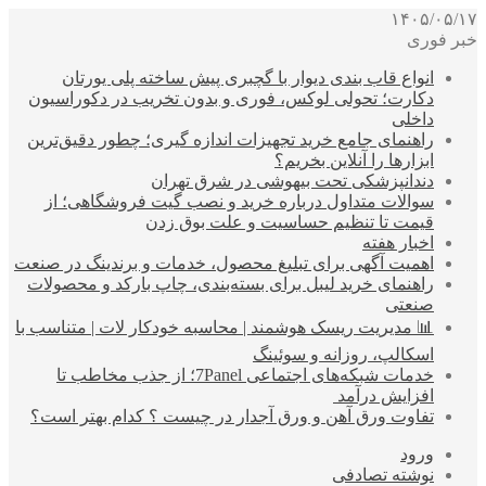
۱۴۰۵/۰۵/۱۷
خبر فوری
انواع قاب بندی دیوار با گچبری پیش ساخته پلی یورتان
دکارت؛ تحولی لوکس، فوری و بدون تخریب در دکوراسیون
داخلی
راهنمای جامع خرید تجهیزات اندازه گیری؛ چطور دقیق‌ترین
ابزارها را آنلاین بخریم؟
دندانپزشکی تحت بیهوشی در شرق تهران
سوالات متداول درباره خرید و نصب گیت فروشگاهی؛ از
قیمت تا تنظیم حساسیت و علت بوق زدن
اخبار هفته
اهمیت آگهی برای تبلیغ محصول، خدمات و برندینگ در صنعت
راهنمای خرید لیبل برای بسته‌بندی، چاپ بارکد و محصولات
صنعتی
📊 مدیریت ریسک هوشمند | محاسبه خودکار لات | متناسب با
اسکالپ، روزانه و سوئینگ
خدمات شبکه‌های اجتماعی 7Panel؛ از جذب مخاطب تا
افزایش درآمد
تفاوت ورق آهن و ورق آجدار در چیست ؟ کدام بهتر است؟
ورود
نوشته تصادفی