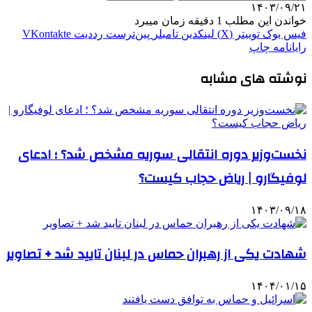
۱۴۰۳/۰۹/۲۱
خواندن این مطلب 1 دقیقه زمان میبرد
فیس بوک
توییتر (X)
لینکدین
‫تامبلر
‫پین‌ترست
‫رددیت
‫VKontakte
رایانامه
چاپ
نوشته های مشابه
نخست‌وزیر دوره انتقالی سوریه مشخص شد؟ ؛ ادعای
لوفیگارو | ریاض حجاب کیست؟
۱۴۰۳/۰۹/۱۸
شهادت یکی از رهبران حماس در لبنان تایید شد + تصاویر
۱۴۰۴/۰۱/۱۵