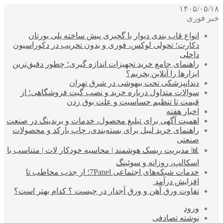
۱۴۰۵/۰۵/۱۸
خبر فوری
انواع قاب بندی دیوار با گچبری پیش ساخته پلی یورتان
دکارت؛ تحولی لوکس، فوری و بدون تخریب در دکوراسیون
داخلی
راهنمای جامع خرید تجهیزات اندازه گیری؛ چطور دقیق‌ترین
ابزارها را آنلاین بخریم؟
دندانپزشکی تحت بیهوشی در شرق تهران
سوالات متداول درباره خرید و نصب گیت فروشگاهی؛ از
قیمت تا تنظیم حساسیت و علت بوق زدن
اخبار هفته
اهمیت آگهی برای تبلیغ محصول، خدمات و برندینگ در صنعت
راهنمای خرید لیبل برای بسته‌بندی، چاپ بارکد و محصولات
صنعتی
📊 مدیریت ریسک هوشمند | محاسبه خودکار لات | متناسب با
اسکالپ، روزانه و سوئینگ
خدمات شبکه‌های اجتماعی 7Panel؛ از جذب مخاطب تا
افزایش درآمد
تفاوت ورق آهن و ورق آجدار در چیست ؟ کدام بهتر است؟
ورود
نوشته تصادفی