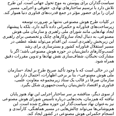
سیاست‌گذاران برای پیوستن به موج تحول جهانی است. این طرح
تلاش دارد با ترسیم ساختارهای نهادی، حقوقی و اجرایی، مسیر
ایران را برای حضور مؤثر در جمع قدرت‌های فناوری دنیا هموار کند.
در کلیات طرح هوش مصنوعی نه‌تنها بر ضرورت توسعه
زیرساخت‌های فناورانه و حکمرانی داده تأکید دارد، بلکه با پیشنهاد
ایجاد نهادهایی مانند شورای ملی راهبری و سازمان ملی هوش
مصنوعی، به دنبال ایجاد سازوکارهای چابک و تخصصی برای راهبری
این زیربخش راهبردی است. این اقدام می‌تواند نقطه عطفی در
مسیر استقلال فناورانه کشور و بسترسازی برای رشد
کسب‌وکارهای دانش‌بنیان در حوزه هوش مصنوعی باشد؛ اگر با
مشارکت نخبگان، شفاف‌سازی نقش نهادها و تدوین مقررات دقیق
همراه شود.
این در حالی است که با وجود تأکید صریح طرح بر ایجاد «سازمان
ملی هوش مصنوعی»، بنا بر برخی اظهارات، احتمال دارد این
سازمان صرفاً در قالب یک ستاد زیرمجموعه معاونت علمی،
فناوری و اقتصاد دانش‌بنیان ریاست‌جمهوری شکل بگیرد.
از سوی دیگر، مناقشه بر سر ساختار اجرایی این نهاد هنوز پایان
نیافته که هم‌زمان، بحث‌هایی درباره تأسیس شورای هوش مصنوعی
نیز به‌عنوان نهاد سیاست‌گذار این حوزه مطرح شده است. این
هم‌پوشانی‌ها می‌تواند چالش‌هایی در مسیر هماهنگی، کارآمدی و
انسجام حکمرانی هوش مصنوعی در کشور ایجاد کند.