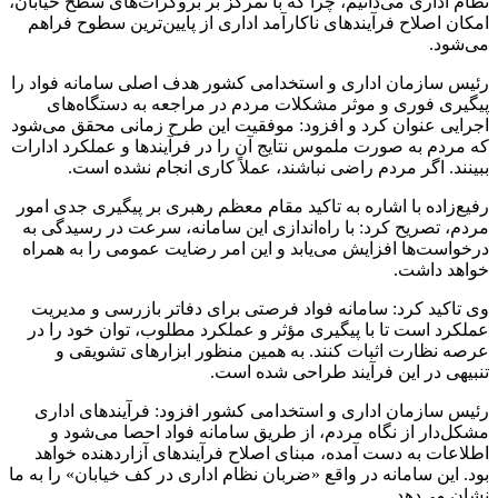
نظام اداری می‌دانیم، چرا که با تمرکز بر بروکرات‌های سطح خیابان،
امکان اصلاح فرآیندهای ناکارآمد اداری از پایین‌ترین سطوح فراهم
می‌شود.
رئیس سازمان اداری و استخدامی کشور هدف اصلی سامانه فواد را
پیگیری فوری و موثر مشکلات مردم در مراجعه به دستگاه‌های
اجرایی عنوان کرد و افزود: موفقیت این طرح زمانی محقق می‌شود
که مردم به صورت ملموس نتایج آن را در فرآیندها و عملکرد ادارات
ببینند. اگر مردم راضی نباشند، عملاً کاری انجام نشده است.
رفیع‌زاده با اشاره به تاکید مقام معظم رهبری بر پیگیری جدی امور
مردم، تصریح کرد: با راه‌اندازی این سامانه، سرعت در رسیدگی به
درخواست‌ها افزایش می‌یابد و این امر رضایت عمومی را به همراه
خواهد داشت.
وی تاکید کرد: سامانه فواد فرصتی برای دفاتر بازرسی و مدیریت
عملکرد است تا با پیگیری مؤثر و عملکرد مطلوب، توان خود را در
عرصه نظارت اثبات کنند. به همین منظور ابزارهای تشویقی و
تنبیهی در این فرآیند طراحی شده است.
رئیس سازمان اداری و استخدامی کشور افزود: فرآیندهای اداری
مشکل‌دار از نگاه مردم، از طریق سامانه فواد احصا می‌شود و
اطلاعات به دست آمده، مبنای اصلاح فرآیندهای آزاردهنده خواهد
بود. این سامانه در واقع «ضربان نظام اداری در کف خیابان» را به ما
نشان می‌دهد.