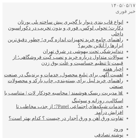
۱۴۰۵/۰۵/۱۷
خبر فوری
انواع قاب بندی دیوار با گچبری پیش ساخته پلی یورتان
دکارت؛ تحولی لوکس، فوری و بدون تخریب در دکوراسیون
داخلی
راهنمای جامع خرید تجهیزات اندازه گیری؛ چطور دقیق‌ترین
ابزارها را آنلاین بخریم؟
دندانپزشکی تحت بیهوشی در شرق تهران
سوالات متداول درباره خرید و نصب گیت فروشگاهی؛ از
قیمت تا تنظیم حساسیت و علت بوق زدن
اخبار هفته
اهمیت آگهی برای تبلیغ محصول، خدمات و برندینگ در صنعت
راهنمای خرید لیبل برای بسته‌بندی، چاپ بارکد و محصولات
صنعتی
📊 مدیریت ریسک هوشمند | محاسبه خودکار لات | متناسب با
اسکالپ، روزانه و سوئینگ
خدمات شبکه‌های اجتماعی 7Panel؛ از جذب مخاطب تا
افزایش درآمد
تفاوت ورق آهن و ورق آجدار در چیست ؟ کدام بهتر است؟
ورود
نوشته تصادفی