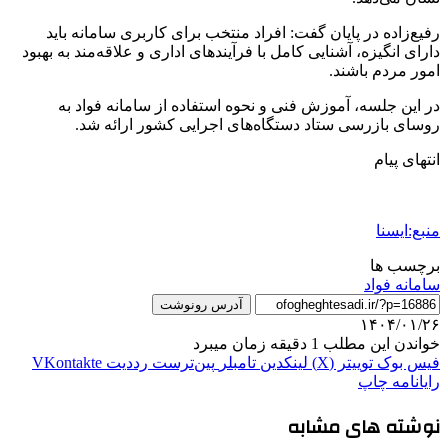
رفیع‌زاده در پایان گفت: افراد منتخب برای کاربری سامانه باید
دارای انگیزه، آشنایی کامل با فرآیندهای اداری و علاقه‌مند به بهبود
امور مردم باشند.
در این جلسه، آموزش فنی و نحوه استفاده از سامانه فواد به
روسای بازرسی ستاد دستگاه‌های اجرایی کشور ارائه شد.
انتهای پیام
منبع:ایسنا
برچسب ها
سامانه فواد
آدرس رونوشت
۱۴۰۴/۰۱/۲۶
خواندن این مطلب 1 دقیقه زمان میبرد
فیس بوک
توییتر (X)
لینکدین
‫تامبلر
‫پین‌ترست
‫رددیت
‫VKontakte
رایانامه
چاپ
نوشته های مشابه