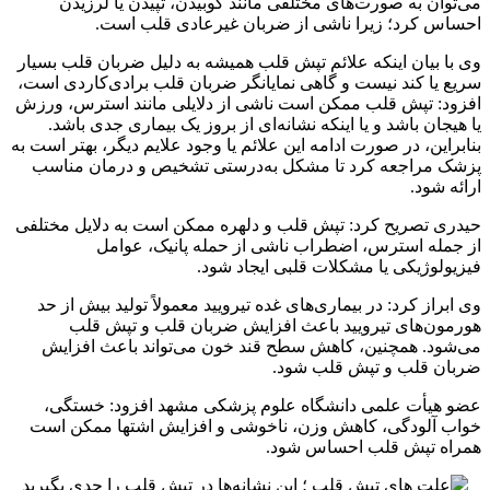
می‌توان به صورت‌های مختلفی مانند کوبیدن، تپیدن یا لرزیدن
احساس کرد؛ زیرا ناشی از ضربان غیرعادی قلب است.
وی با بیان اینکه علائم تپش قلب همیشه به دلیل ضربان قلب بسیار
سریع یا کند نیست و گاهی نمایانگر ضربان قلب برادی‌کاردی است،
افزود: تپش قلب ممکن است ناشی از دلایلی مانند استرس، ورزش
یا هیجان باشد و یا اینکه نشانه‌ای از بروز یک بیماری جدی باشد.
بنابراین، در صورت ادامه این علائم یا وجود علایم دیگر، بهتر است به
پزشک مراجعه کرد تا مشکل به‌درستی تشخیص و درمان مناسب
ارائه شود.
حیدری تصریح کرد: تپش قلب و دلهره ممکن است به دلایل مختلفی
از جمله استرس، اضطراب ناشی از حمله پانیک، عوامل
فیزیولوژیکی یا مشکلات قلبی ایجاد شود.
وی ابراز کرد: در بیماری‌های غده تیرویید معمولاً تولید بیش از حد
هورمون‌های تیرویید باعث افزایش ضربان قلب و تپش قلب
می‌شود. همچنین، کاهش سطح قند خون می‌تواند باعث افزایش
ضربان قلب و تپش قلب شود.
عضو هیأت علمی دانشگاه علوم پزشکی مشهد افزود: خستگی،
خواب آلودگی، کاهش وزن، ناخوشی و افزایش اشتها ممکن است
همراه تپش قلب احساس شود.