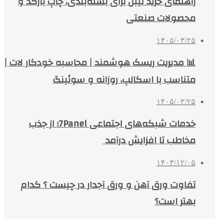
راهنمای خرید لیبل برای بسته‌بندی، چاپ بارکد و
محصولات صنعتی
۱۴۰۵/۰۳/۲۵
📊 مدیریت ریسک هوشمند | محاسبه خودکار لات |
متناسب با اسکالپ، روزانه و سوئینگ
۱۴۰۵/۰۳/۲۵
خدمات شبکه‌های اجتماعی 7Panel؛ از جذب
مخاطب تا افزایش درآمد
۱۴۰۳/۱۲/۰۵
تفاوت ورق آهن و ورق آجدار در چیست ؟ کدام
بهتر است؟