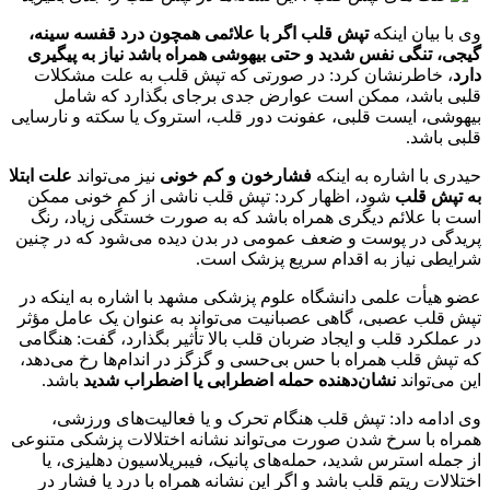
وی با بیان اینکه
تپش قلب اگر با علائمی همچون درد قفسه سینه،
گیجی، تنگی نفس شدید و حتی بیهوشی همراه باشد نیاز به پیگیری
دارد
، خاطرنشان کرد: در صورتی که تپش قلب به علت مشکلات
قلبی باشد، ممکن است عوارض جدی برجای بگذارد که شامل
بیهوشی، ایست قلبی، عفونت دور قلب، استروک یا سکته و نارسایی
قلبی باشد.
حیدری با اشاره به اینکه
فشارخون و کم خونی
نیز می‌تواند
علت ابتلا
به تپش قلب
شود، اظهار کرد: تپش قلب ناشی از کم خونی ممکن
است با علائم دیگری همراه باشد که به صورت خستگی زیاد، رنگ
پریدگی در پوست و ضعف عمومی در بدن دیده می‌شود که در چنین
شرایطی نیاز به اقدام سریع پزشک است.
عضو هیأت علمی دانشگاه علوم پزشکی مشهد با اشاره به اینکه در
تپش قلب عصبی، گاهی عصبانیت می‌تواند به عنوان یک عامل مؤثر
در عملکرد قلب و ایجاد ضربان قلب بالا تأثیر بگذارد، گفت: هنگامی
که تپش قلب همراه با حس بی‌حسی و گزگز در اندام‌ها رخ می‌دهد،
این می‌تواند
نشان‌دهنده حمله‌ اضطرابی یا اضطراب شدید
باشد.
وی ادامه داد: تپش قلب هنگام تحرک و یا فعالیت‌های ورزشی،
همراه با سرخ شدن صورت می‌تواند نشانه‌ اختلالات پزشکی متنوعی
از جمله استرس شدید، حمله‌های پانیک، فیبریلاسیون دهلیزی، یا
اختلالات ریتم قلب باشد و اگر این نشانه همراه با درد یا فشار در