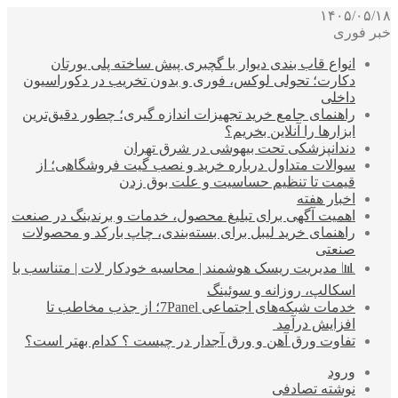
۱۴۰۵/۰۵/۱۸
خبر فوری
انواع قاب بندی دیوار با گچبری پیش ساخته پلی یورتان
دکارت؛ تحولی لوکس، فوری و بدون تخریب در دکوراسیون
داخلی
راهنمای جامع خرید تجهیزات اندازه گیری؛ چطور دقیق‌ترین
ابزارها را آنلاین بخریم؟
دندانپزشکی تحت بیهوشی در شرق تهران
سوالات متداول درباره خرید و نصب گیت فروشگاهی؛ از
قیمت تا تنظیم حساسیت و علت بوق زدن
اخبار هفته
اهمیت آگهی برای تبلیغ محصول، خدمات و برندینگ در صنعت
راهنمای خرید لیبل برای بسته‌بندی، چاپ بارکد و محصولات
صنعتی
📊 مدیریت ریسک هوشمند | محاسبه خودکار لات | متناسب با
اسکالپ، روزانه و سوئینگ
خدمات شبکه‌های اجتماعی 7Panel؛ از جذب مخاطب تا
افزایش درآمد
تفاوت ورق آهن و ورق آجدار در چیست ؟ کدام بهتر است؟
ورود
نوشته تصادفی