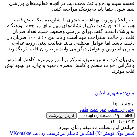
قفسه‌ سینه بوده و باعث محدودیت در انجام فعالیت‌های ورزشی
شما ‌شود، حتما باید به پزشک مراجعه کنید.
بنابر اعلام وزارت بهداشت، حیدری با اشاره به اینکه تپش قلب
همراه با تعرق شدید یکی از نشانه‌های مهم برای مراجعه زودهنگام
به پزشک است، گفت: برای بررسی وضعیت قلب، تعداد ضربان
قلب در حالت استراحت مهم است و باید بین ۶۰ تا ۱۰۰ ضربان در
دقیقه باشد. اما عوامل مختلفی مانند فعالیت بدنی، رژیم غذایی،
میزان استرس و عوامل دیگر می‌توانند بر ضربان قلب اثر بگذارند.
وی بیان کرد: تنفس عمیق، تمرکز بر امور روزمره، کاهش استرس
و نگرانی، خواب منظم و کاهش مصرف قهوه و چای، در بهبود تپش
قلب موثرند.
منبع:همشهری آنلاین
برچسب ها
بیماری - قلبی
خبر مهم
قلب
آدرس رونوشت
۱۴۰۴/۰۱/۲۵
خواندن این مطلب 2 دقیقه زمان میبرد
فیس بوک
توییتر (X)
لینکدین
‫تامبلر
‫پین‌ترست
‫رددیت
‫VKontakte