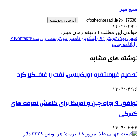
منبع:مهر
آدرس رونوشت
۱۴۰۴/۰۲/۲۰
خواندن این مطلب 1 دقیقه زمان میبرد
فیس بوک
توییتر (X)
لینکدین
‫تامبلر
‫پین‌ترست
‫رددیت
‫VKontakte
رایانامه
چاپ
نوشته های مشابه
تصمیم غیرمنتظره اوپک‌پلاس، نفت را غافلگیر کرد
۱۴۰۴/۰۴/۱۶
توافق ۹۰ روزه چین‌ و آمریکا برای کاهش تعرفه های
گمرکی
۱۴۰۴/۰۲/۲۳