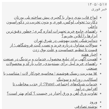
۱۴۰۵/۰۵/۱۷
خبر فوری
انواع قاب بندی دیوار با گچبری پیش ساخته پلی یورتان
دکارت؛ تحولی لوکس، فوری و بدون تخریب در دکوراسیون
داخلی
راهنمای جامع خرید تجهیزات اندازه گیری؛ چطور دقیق‌ترین
ابزارها را آنلاین بخریم؟
دندانپزشکی تحت بیهوشی در شرق تهران
سوالات متداول درباره خرید و نصب گیت فروشگاهی؛ از
قیمت تا تنظیم حساسیت و علت بوق زدن
اخبار هفته
اهمیت آگهی برای تبلیغ محصول، خدمات و برندینگ در صنعت
راهنمای خرید لیبل برای بسته‌بندی، چاپ بارکد و محصولات
صنعتی
📊 مدیریت ریسک هوشمند | محاسبه خودکار لات | متناسب با
اسکالپ، روزانه و سوئینگ
خدمات شبکه‌های اجتماعی 7Panel؛ از جذب مخاطب تا
افزایش درآمد
تفاوت ورق آهن و ورق آجدار در چیست ؟ کدام بهتر است؟
ورود
نوشته تصادفی